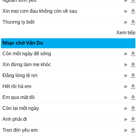
Ngoan xinh yêu
Xin mọi cơn đau không còn về sau
Thương ly biệt
Xem tiếp
Nhạc chờ Vân Du
Còn một ngày để sống
Xin đừng làm mẹ khóc
Đắng lòng lệ rơi
Hết rồi hả em
Em qua mặt tôi
Còn lại một ngày
Anh phải đi
Trọn đời yêu em