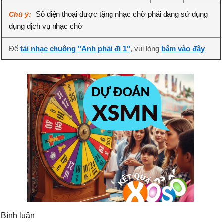
Số điện thoại được tặng nhạc chờ phải đang sử dụng
Chú ý:
dụng dịch vụ nhạc chờ
Để
tải nhạc chuông "Anh phải đi 1"
, vui lòng
bấm vào đây
Bình luận