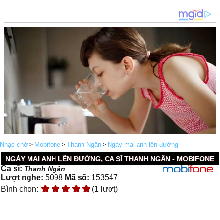
Nhạc chờ
Mobifone
Thanh Ngân
Ngày mai anh lên đường
>
>
>
NGÀY MAI ANH LÊN ĐƯỜNG, CA SĨ THANH NGÂN - MOBIFONE
Ca sĩ:
Thanh Ngân
Lượt nghe:
5098
Mã số:
153547
Bình chọn:
(1 lượt)