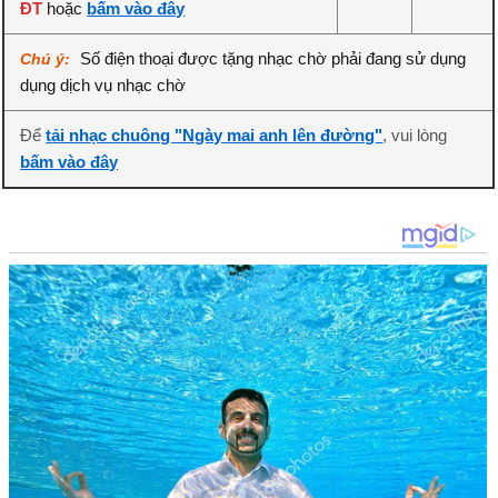
ĐT
hoặc
bấm vào đây
Số điện thoại được tặng nhạc chờ phải đang sử dụng
Chú ý:
dụng dịch vụ nhạc chờ
Để
tải nhạc chuông "Ngày mai anh lên đường"
, vui lòng
bấm vào đây