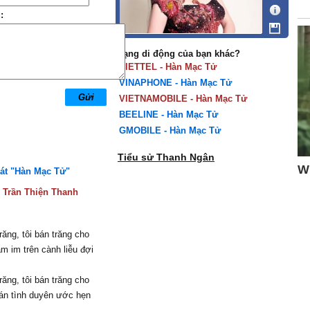
:
Mạng di động của bạn khác?
VIETTEL - Hàn Mạc Tử
VINAPHONE - Hàn Mạc Tử
VIETNAMOBILE - Hàn Mạc Tử
BEELINE - Hàn Mạc Tử
GMOBILE - Hàn Mạc Tử
Tiểu sử Thanh Ngân
hát "Hàn Mạc Tử"
:
Trần Thiện Thanh
răng, tôi bán trăng cho
m im trên cành liễu đợi
răng, tôi bán trăng cho
án tình duуên ước hẹn