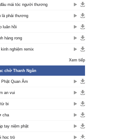
đâu mái tóc người thương
 là phải thương
p luân hồi
h hàng rong
 kinh nghiệm remix
Xem tiếp
ạc chờ Thanh Ngân
 Phật Quan Âm
m an vui
từ bi
ớ cha
p tay niệm phật
i học trò