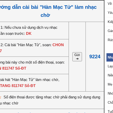
Về 
ớng dẫn cài bài "Hàn Mạc Tử" làm nhạc
Yêu
chờ
Kiế
1: Nếu chưa sử dụng dịch vụ nhạc
Gán
cần soạn trước:
DK
Rút
2: Cài bài "Hàn Mạc Tử", soạn:
CHON
7
Gửi
9224
Nh
➔
êng bài này cho một số điện thoại, soạn:
Lạy
 811747 Số-ĐT
Niề
bài hát "Hàn Mạc Tử" làm nhạc chờ,
Mẹ 
TANG 811747 Số-ĐT
Nh
Số điện thoại được tặng nhạc chờ phải đang sử dụng dụng
ý:
Chắ
vụ nhạc chờ
Tuổ