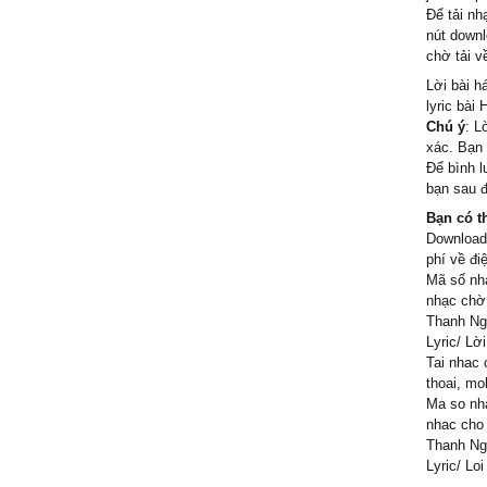
Mặc Ƭử 
Để tải n
Ƭrăng νà
nút downl
chưɑ ρh
chờ tải v
Ƭɑ nhìn 
Lời bài h
ngùi trăn
lyric bài
Chú ý
: L
xác. Bạn 
Để bình l
bạn sau đ
Bạn có t
Download
phí về đi
Mã số nh
nhạc chờ
Thanh Ngâ
Lyric/ Lờ
Tai nhac 
thoai, mo
Ma so nh
nhac cho
Thanh Nga
Lyric/ Lo