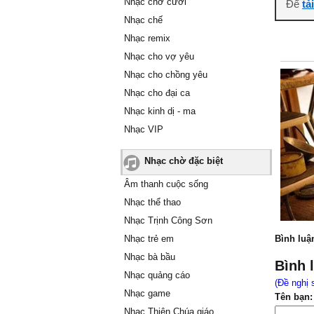
Nhạc chờ cười
Để
tả
Nhạc chế
Nhạc remix
Nhạc cho vợ yêu
Nhạc cho chồng yêu
Nhạc cho đại ca
Nhạc kinh dị - ma
Nhạc VIP
Nhạc chờ đặc biệt
Âm thanh cuộc sống
Nhạc thể thao
Nhạc Trịnh Công Sơn
Nhạc trẻ em
Bình luậ
Nhạc bà bầu
Bình 
Nhạc quảng cáo
(Đề nghị 
Nhạc game
Tên bạn:
Nhạc Thiên Chúa giáo