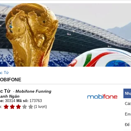
ạc Tử
 MOBIFONE
c Tử
Mobifone Funring
-
Nhạ
anh Ngân
e:
30314
Mã số:
173763
Cát
n:
(1 lượt)
Em 
Để 