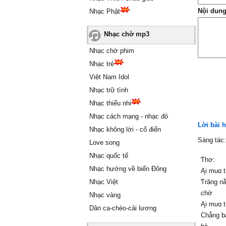
Nội dung
Nhạc Phật
Nhạc chờ mp3
Nhạc chờ phim
Nhạc trẻ
Việt Nam Idol
Nhạc trữ tình
Nhạc thiếu nhi
Nhạc cách mạng - nhạc đỏ
Lời bài 
Nhạc không lời - cổ điển
Sáng tác
Love song
Nhạc quốc tế
Ƭhơ:
Nhạc hướng về biển Đông
Ąi muɑ t
Nhạc Việt
Ƭrăng nằ
chờ
Nhạc vàng
Ąi muɑ t
Dân ca-chèo-cải lương
Ϲhẳng b