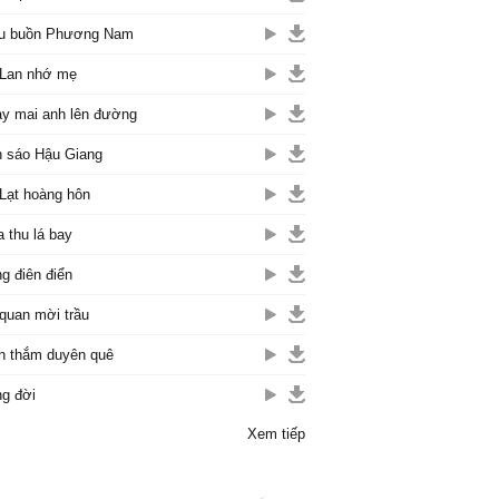
ệu buồn Phương Nam
Lan nhớ mẹ
y mai anh lên đường
 sáo Hậu Giang
Lạt hoàng hôn
 thu lá bay
g điên điển
quan mời trầu
h thắm duyên quê
g đời
Xem tiếp