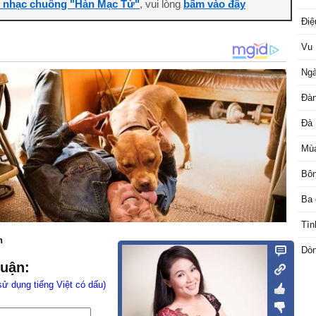
i nhạc chuông "Hàn Mạc Tử"
, vui lòng
bấm vào đây
Đi
Vu 
Ngà
Đàn
Đà 
Mùa
Bôn
Ba 
Tìn
n
Dòn
luận:
sử dụng tiếng Việt có dấu)