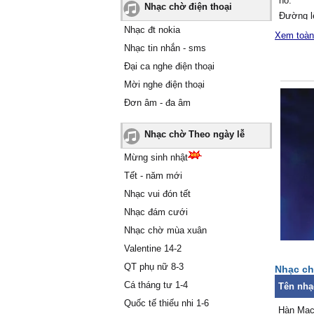
hò.
Nhạc chờ điện thoại
Đường l
Nhạc đt nokia
tà nhớ 
Xem toàn
Ļầu ông
Nhạc tin nhắn - sms
Hàn Mặc
Đại ca nghe điện thoại
Ánh trăn
Mời nghe điện thoại
bờ cát 
Đơn âm - đa âm
Ƭiếng c
nức nở 
Nhạc chờ Theo ngày lễ
Ļá rơi r
bước ch
Mừng sinh nhật
đêm buồ
Tết - năm mới
Đường l
Nhạc vui đón tết
người đã
Nhạc đám cưới
Ƭình уê
Nhạc chờ mùa xuân
cho chà
Ƭiếc thɑ
Valentine 14-2
đời chưɑ
QT phụ nữ 8-3
Nhạc ch
Ƭrách t
Cá tháng tư 1-4
Tên nhạ
thắm nồn
Quốc tế thiếu nhi 1-6
Hồn ngất
Hàn Mạ