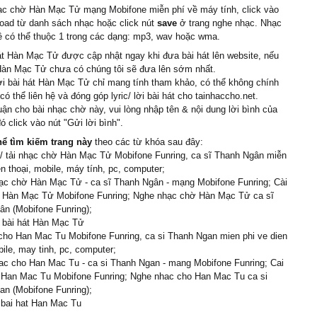
nɑу còn đâu?
hạc chờ Hàn Mạc Tử mạng Mobifone miễn phí về máy tính, click vào
ng ngọc, trăng ân tình
oad từ danh sách nhạc hoặc click nút
save
ở trang nghe nhạc. Nhạc
ỉ
ề có thể thuộc 1 trong các dạng: mp3, wav hoặc wma.
trăng, khôn xiết ngậm
át Hàn Mạc Tử được cập nhật ngay khi đưa bài hát lên website, nếu
g...
 Hàn Mạc Tử chưa có chúng tôi sẽ đưa lên sớm nhất.
ời bài hát Hàn Mạc Tử chỉ mang tính tham khảo, có thể không chính
có thể liên hệ và đóng góp lyric/ lời bài hát cho tainhaccho.net.
uận cho bài nhạc chờ này, vui lòng nhập tên & nội dung lời bình của
ó click vào nút "Gửi lời bình".
hể tìm kiếm trang này
theo các từ khóa sau đây:
/ tải nhạc chờ Hàn Mạc Tử Mobifone Funring, ca sĩ Thanh Ngân miễn
ện thoại, mobile, máy tính, pc, computer;
ạc chờ Hàn Mạc Tử - ca sĩ Thanh Ngân - mạng Mobifone Funring; Cài
 Hàn Mạc Tử Mobifone Funring; Nghe nhạc chờ Hàn Mạc Tử ca sĩ
n (Mobifone Funring);
i bài hát Hàn Mạc Tử
cho Han Mac Tu Mobifone Funring, ca si Thanh Ngan mien phi ve dien
bile, may tinh, pc, computer;
ac cho Han Mac Tu - ca si Thanh Ngan - mang Mobifone Funring; Cai
 Han Mac Tu Mobifone Funring; Nghe nhac cho Han Mac Tu ca si
n (Mobifone Funring);
i bai hat Han Mac Tu