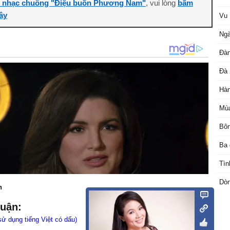
i nhạc chuông "Điệu buồn Phương Nam"
, vui lòng
bấm
ây
Vu 
Ngà
Đàn
Đà 
Hà
Mùa
Bôn
Ba 
Tìn
Dòn
n
luận:
sử dụng tiếng Việt có dấu)