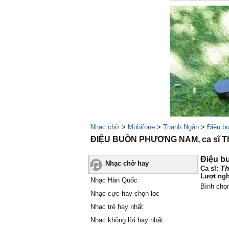
Nhạc chờ
>
Mobifone
>
Thanh Ngân
>
Điệu b
ĐIỆU BUỒN PHƯƠNG NAM, ca sĩ T
Điệu b
Nhạc chờ hay
Th
Ca sĩ:
Lượt ngh
Nhạc Hàn Quốc
Bình chọ
Nhạc cực hay chọn lọc
Nhạc trẻ hay nhất
Nhạc không lời hay nhất