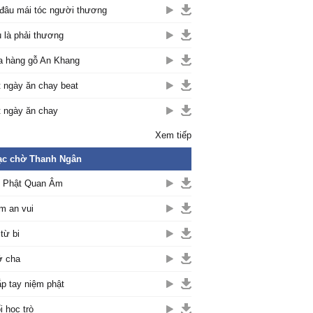
đâu mái tóc người thương
 là phải thương
 hàng gỗ An Khang
 ngày ăn chay beat
 ngày ăn chay
Xem tiếp
ạc chờ Thanh Ngân
 Phật Quan Âm
m an vui
từ bi
ớ cha
p tay niệm phật
i học trò