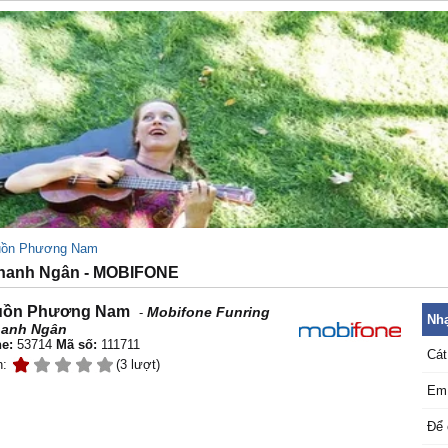
uồn Phương Nam
hanh Ngân - MOBIFONE
uồn Phương Nam
Mobifone Funring
-
Nhạ
anh Ngân
e:
53714
Mã số:
111711
Cát
n:
(3 lượt)
Em 
Để 