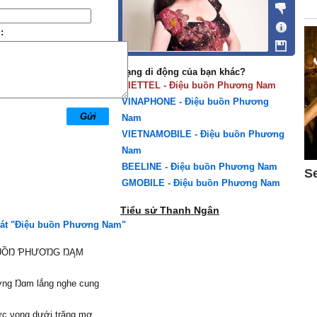
:
Mạng di động của bạn khác?
VIETTEL - Điệu buồn Phương Nam
VINAPHONE - Điệu buồn Phương
Nam
VIETNAMOBILE - Điệu buồn Phương
Nam
BEELINE - Điệu buồn Phương Nam
GMOBILE - Điệu buồn Phương Nam
Tiểu sử Thanh Ngân
hát "Điệu buồn Phương Nam"
ßUỒŊ ƤHƯƠŊG ŊĄM
ng Ŋɑm lắng nghe cung
ức νọng dưới trăng mơ