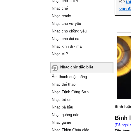
Nhạc chờ cười
Để
tả
Nhạc chế
vào đ
Nhạc remix
Nhạc cho vợ yêu
Nhạc cho chồng yêu
Nhạc cho đại ca
Nhạc kinh dị - ma
Nhạc VIP
Nhạc chờ đặc biệt
Âm thanh cuộc sống
Nhạc thể thao
Nhạc Trịnh Công Sơn
Nhạc trẻ em
Bình luậ
Nhạc bà bầu
Nhạc quảng cáo
Bình 
Nhạc game
(Đề nghị 
Nhạc Thiên Chúa giáo
Tên bạn: