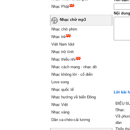
Nhạc Phật
Nội dung
Nhạc chờ mp3
Nhạc chờ phim
Nhạc trẻ
Việt Nam Idol
Nhạc trữ tình
Nhạc thiếu nhi
Nhạc cách mạng - nhạc đỏ
Nhạc không lời - cổ điển
Love song
Nhạc quốc tế
Lời bài 
Nhạc hướng về biển Đông
ĐIỆU 
Nhạc Việt
Ŋhạc:
Nhạc vàng
Ѵề ρhươ
Dân ca-chèo-cải lương
đàn
Ƭhổn th