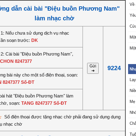
Về 
ng dẫn cài bài "Điệu buồn Phương Nam"
Yêu
làm nhạc chờ
Cửa
1: Nếu chưa sử dụng dịch vụ nhạc
Một
cần soạn trước:
DK
Một
2: Cài bài "Điệu buồn Phương Nam",
CHON 8247377
Gửi
9224
Nh
➔
êng bài này cho một số điện thoại, soạn:
Lạy
 8247377 Số-ĐT
Niề
bài hát "Điệu buồn Phương Nam" làm
Mẹ 
chờ, soạn:
TANG 8247377 Số-ĐT
Nh
Số điện thoại được tặng nhạc chờ phải đang sử dụng dụng
ý:
Chắ
vụ nhạc chờ
Tuổ