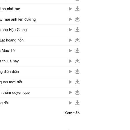
Lan nhớ mẹ
y mai anh lên đường
 sáo Hậu Giang
Lạt hoàng hôn
n Mạc Tử
 thu lá bay
g điên điển
quan mời trầu
h thắm duyên quê
g đời
Xem tiếp