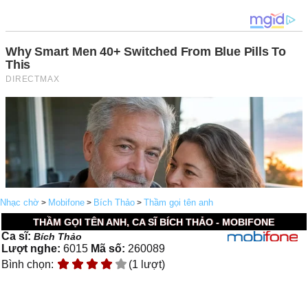
Nhạc chờ
Mobifone
Bích Thảo
Thầm gọi tên anh
>
>
>
THẦM GỌI TÊN ANH, CA SĨ BÍCH THẢO - MOBIFONE
Ca sĩ:
Bích Thảo
Lượt nghe:
6015
Mã số:
260089
Bình chọn:
(1 lượt)