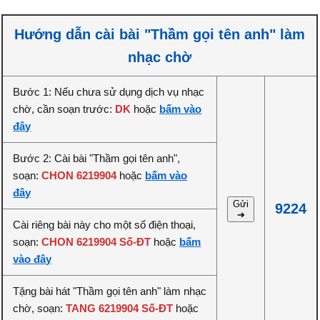
Hướng dẫn cài bài "Thầm gọi tên anh" làm
nhạc chờ
Bước 1: Nếu chưa sử dụng dịch vụ nhạc
chờ, cần soạn trước:
DK
hoặc
bấm vào
đây
Bước 2: Cài bài "Thầm gọi tên anh",
soạn:
CHON 6219904
hoặc
bấm vào
đây
Gửi
9224
➔
Cài riêng bài này cho một số điện thoại,
soạn:
CHON 6219904 Số-ĐT
hoặc
bấm
vào đây
Tặng bài hát "Thầm gọi tên anh" làm nhạc
chờ, soạn:
TANG 6219904 Số-ĐT
hoặc