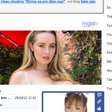
i nhạc chuông "Đừng xa em đêm nay"
, vui lòng
bấm vào
Ăn 
Thà
Tựa
Chu
Chờ
Khô
Đổi
Hư
Tâm
Tươ
n
tran thi kim oanh
25/04/12 11:41
ho