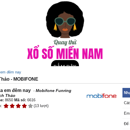
 em đêm nay
 Thảo - MOBIFONE
a em đêm nay
Mobifone Funring
-
Nhạ
ch Thảo
e:
8650
Mã số:
6616
Cát
n:
(13 lượt)
Em 
Để 