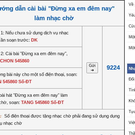
Về 
ớng dẫn cài bài "Đừng xa em đêm nay"
Yêu
làm nhạc chờ
Cửa
1: Nếu chưa sử dụng dịch vụ nhạc
Một
cần soạn trước:
DK
Một
2: Cài bài "Đừng xa em đêm nay",
CHON 545860
Gửi
9224
Nhạ
➔
êng bài này cho một số điện thoại, soạn:
Đổi
 545860 Số-ĐT
Tìn
bài hát "Đừng xa em đêm nay" làm
Khô
chờ, soạn:
TANG 545860 Số-ĐT
Tựa
Số điện thoại được tặng nhạc chờ phải đang sử dụng dụng
ý:
Việ
vụ nhạc chờ
Thầ