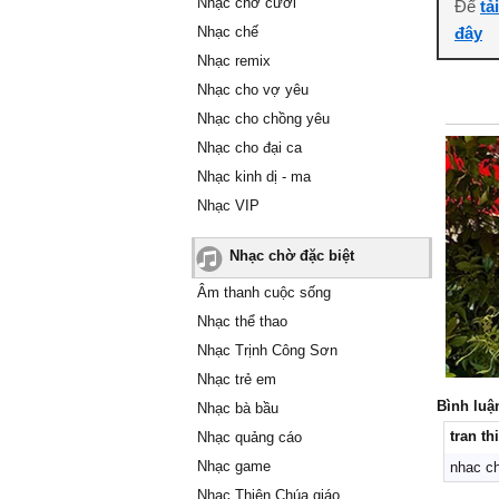
Nhạc chờ cười
Để
tả
Nhạc chế
đây
Nhạc remix
Nhạc cho vợ yêu
Nhạc cho chồng yêu
Nhạc cho đại ca
Nhạc kinh dị - ma
Nhạc VIP
Nhạc chờ đặc biệt
Âm thanh cuộc sống
Nhạc thể thao
Nhạc Trịnh Công Sơn
Nhạc trẻ em
Bình luậ
Nhạc bà bầu
Nhạc quảng cáo
Nhạc game
nhac c
Nhạc Thiên Chúa giáo