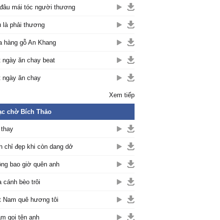
đâu mái tóc người thương
 là phải thương
 hàng gỗ An Khang
 ngày ăn chay beat
 ngày ăn chay
Xem tiếp
c chờ Bích Thảo
 thay
h chỉ đẹp khi còn dang dở
ng bao giờ quên anh
 cánh bèo trôi
t Nam quê hương tôi
m gọi tên anh