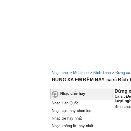
Nhạc chờ
>
Mobifone
>
Bích Thảo
>
Đừng xa
ĐỪNG XA EM ĐÊM NAY, ca sĩ Bích
Đừng x
Nhạc chờ hay
Bí
Ca sĩ:
Lượt ngh
Nhạc Hàn Quốc
Bình chọ
Nhạc cực hay chọn lọc
Nhạc trẻ hay nhất
Nhạc không lời hay nhất