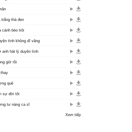
năn
 trắng thà đen
 cánh bèo trôi
yện tình không dĩ vãng
 anh hát lý duyên tình
ng giờ rồi
 thay
ơng quê
 sự đời tôi
ng tư nàng ca sĩ
Xem tiếp