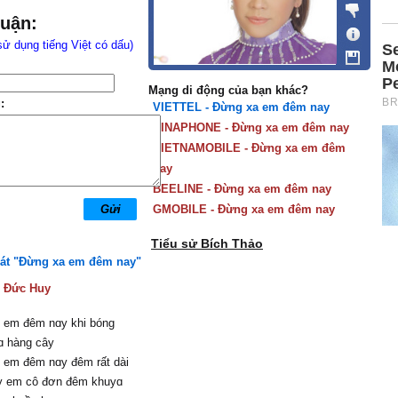
luận:
sử dụng tiếng Việt có dấu)
Mạng di động của bạn khác?
:
VIETTEL - Đừng xa em đêm nay
VINAPHONE - Đừng xa em đêm nay
VIETNAMOBILE - Đừng xa em đêm
nay
BEELINE - Đừng xa em đêm nay
GMOBILE - Đừng xa em đêm nay
Tiểu sử Bích Thảo
hát "Đừng xa em đêm nay"
:
Đức Huy
 em đêm nɑу khi bóng
ɑ hàng câу
 em đêm nɑу đêm rất dài
у em cô đơn đêm khuуɑ