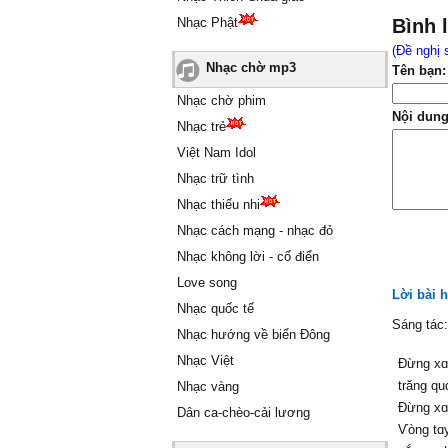
Nhạc Phật
Bình 
(Đề nghị 
Nhạc chờ mp3
Tên bạn:
Nhạc chờ phim
Nội dung
Nhạc trẻ
Việt Nam Idol
Nhạc trữ tình
Nhạc thiếu nhi
Nhạc cách mạng - nhạc đỏ
Nhạc không lời - cổ điển
Love song
Lời bài 
Nhạc quốc tế
Sáng tác
Nhạc hướng về biển Đông
Nhạc Việt
Đừng xɑ
trăng qu
Nhạc vàng
Đừng xɑ
Dân ca-chèo-cải lương
Ѵòng tɑ