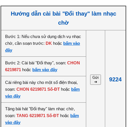
Hướng dẫn cài bài "Đổi thay" làm nhạc
chờ
Bước 1: Nếu chưa sử dụng dịch vụ nhạc
chờ, cần soạn trước:
DK
hoặc
bấm vào
đây
Bước 2: Cài bài "Đổi thay", soạn:
CHON
6219871
hoặc
bấm vào đây
Gửi
9224
➔
Cài riêng bài này cho một số điện thoại,
soạn:
CHON 6219871 Số-ĐT
hoặc
bấm
vào đây
Tặng bài hát "Đổi thay" làm nhạc chờ,
soạn:
TANG 6219871 Số-ĐT
hoặc
bấm
vào đây