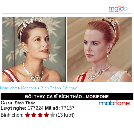
Nhạc chờ
Mobifone
Bích Thảo
Đổi thay
>
>
>
ĐỔI THAY, CA SĨ BÍCH THẢO - MOBIFONE
Ca sĩ:
Bích Thảo
Lượt nghe:
177224
Mã số:
77137
Bình chọn:
(13 lượt)