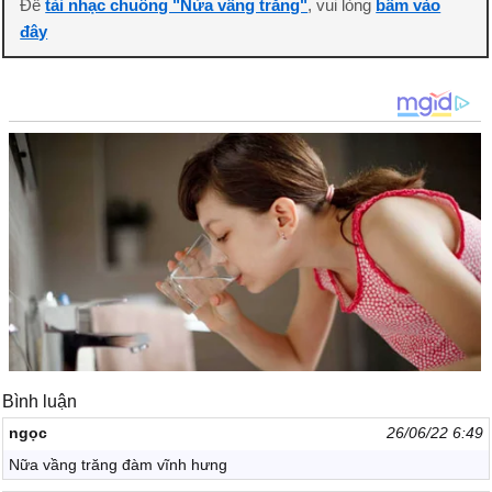
Để
tải nhạc chuông "Nửa vầng trăng"
, vui lòng
bấm vào
đây
Bình luận
ngọc
26/06/22 6:49
Nữa vầng trăng đàm vĩnh hưng