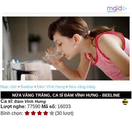
Nhạc chờ
Beeline
Đàm Vĩnh Hưng
Nửa vầng trăng
>
>
>
NỬA VẦNG TRĂNG, CA SĨ ĐÀM VĨNH HƯNG - BEELINE
Ca sĩ:
Đàm Vĩnh Hưng
Lượt nghe:
77590
Mã số:
16033
Bình chọn:
(30 lượt)