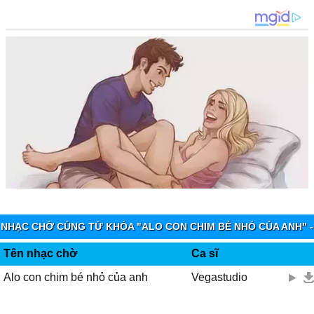
NHẠC CHỜ CÙNG TỪ KHÓA "ALO CON CHIM BÉ NHỎ CỦA ANH" -
VIETTEL IMUZIK
Tên nhạc chờ
Ca sĩ
Alo con chim bé nhỏ của anh
Vegastudio