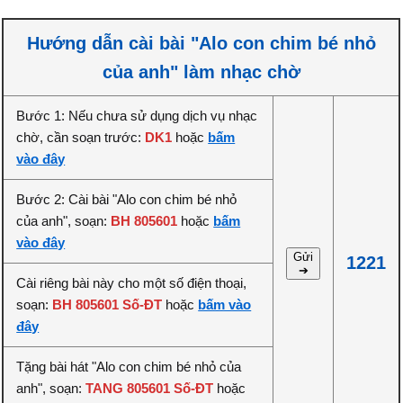
Hướng dẫn cài bài "Alo con chim bé nhỏ
của anh" làm nhạc chờ
Bước 1: Nếu chưa sử dụng dịch vụ nhạc
chờ, cần soạn trước:
DK1
hoặc
bấm
vào đây
Bước 2: Cài bài "Alo con chim bé nhỏ
của anh", soạn:
BH 805601
hoặc
bấm
vào đây
Gửi
1221
➔
Cài riêng bài này cho một số điện thoại,
soạn:
BH 805601 Số-ĐT
hoặc
bấm vào
đây
Tặng bài hát "Alo con chim bé nhỏ của
anh", soạn:
TANG 805601 Số-ĐT
hoặc