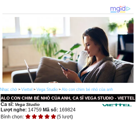
Nhạc chờ
Viettel
Vega Studio
Alo con chim bé nhỏ của anh
>
>
>
ALO CON CHIM BÉ NHỎ CỦA ANH, CA SĨ VEGA STUDIO - VIETTEL
Ca sĩ:
Vega Studio
Lượt nghe:
14759
Mã số:
169824
Bình chọn:
(5 lượt)