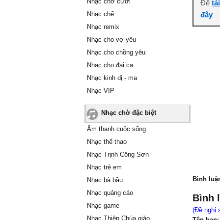
Nhạc chờ cười
Để
tả
Nhạc chế
đây
Nhạc remix
Nhạc cho vợ yêu
Nhạc cho chồng yêu
Nhạc cho đại ca
Nhạc kinh dị - ma
Nhạc VIP
Nhạc chờ đặc biệt
Âm thanh cuộc sống
Nhạc thể thao
Nhạc Trịnh Công Sơn
Nhạc trẻ em
Bình luậ
Nhạc bà bầu
Nhạc quảng cáo
Bình 
Nhạc game
(Đề nghị 
Nhạc Thiên Chúa giáo
Tên bạn: