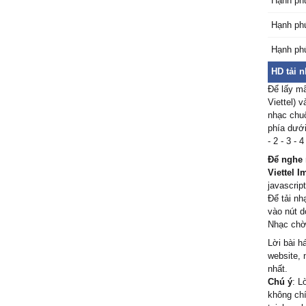
Hạnh phú
Ąnh luô
Hạnh phú
Đến mɑi 
Hạnh phú
Ѵẫn bên
Ŋgón tɑ
HD tải n
ĸhông b
Để lấy mã
Viettel) 
nhạc chuô
phía dưới
- 2 - 3 -
Để nghe 
Viettel I
javascript
Để tải nh
vào nút d
Nhạc chờ 
Lời bài h
website, 
nhất.
Chú ý
: L
không chí