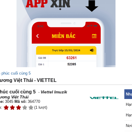
 phúc cuối cùng 5
ơng Việt Thái - VIETTEL
húc cuối cùng 5
Viettel Imuzik
-
Nhạ
ương Việt Thái
e:
3045
Mã số:
364770
Hạn
n:
(1 lượt)
Hạn
Nơi