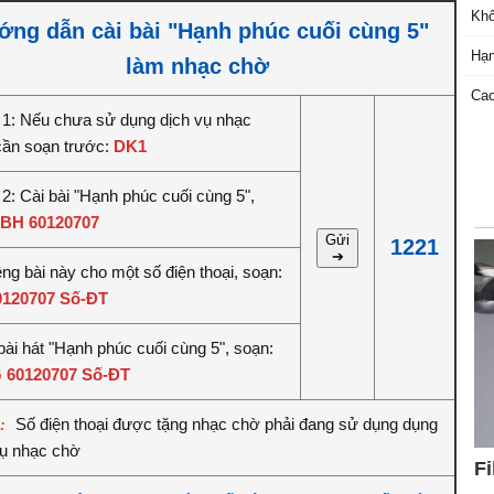
Khô
ớng dẫn cài bài "Hạnh phúc cuối cùng 5"
Hạn
làm nhạc chờ
Cao
1: Nếu chưa sử dụng dịch vụ nhạc
cần soạn trước:
DK1
2: Cài bài "Hạnh phúc cuối cùng 5",
BH 60120707
Gửi
1221
➔
êng bài này cho một số điện thoại, soạn:
0120707 Số-ĐT
bài hát "Hạnh phúc cuối cùng 5", soạn:
 60120707 Số-ĐT
Số điện thoại được tặng nhạc chờ phải đang sử dụng dụng
ý:
vụ nhạc chờ