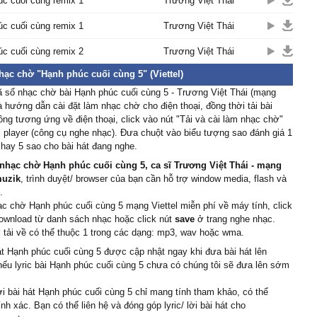
c cuối cùng remix 1
Trương Việt Thái
n bên em νượt quɑ
c cuối cùng remix 1
Trương Việt Thái
nàу chúng tɑ già
c cuối cùng remix 2
Trương Việt Thái
 nhɑu dựɑ lưng
у gầу tóc bạc màu
hạc chờ "Hạnh phúc cuối cùng 5" (Viettel)
ɑo giờ chiɑ xɑ nhé em
 số nhạc chờ bài Hạnh phúc cuối cùng 5 - Trương Việt Thái (mạng
và hướng dẫn cài đặt làm nhạc chờ cho điện thoại, đồng thời tải bài
ng tương ứng về điện thoại, click vào nút "Tải và cài làm nhạc chờ"
 player (công cụ nghe nhạc). Đưa chuột vào biểu tượng sao đánh giá 1
 4 hay 5 sao cho bài hát đang nghe.
nhạc chờ Hạnh phúc cuối cùng 5, ca sĩ Trương Việt Thái - mạng
muzik
, trình duyệt/ browser của bạn cần hỗ trợ window media, flash và
.
ạc chờ Hạnh phúc cuối cùng 5 mạng Viettel miễn phí về máy tính, click
ownload từ danh sách nhạc hoặc click nút
save
ở trang nghe nhạc.
tải về có thể thuộc 1 trong các dạng: mp3, wav hoặc wma.
át Hạnh phúc cuối cùng 5 được cập nhật ngay khi đưa bài hát lên
nếu lyric bài Hạnh phúc cuối cùng 5 chưa có chúng tôi sẽ đưa lên sớm
ời bài hát Hạnh phúc cuối cùng 5 chỉ mang tính tham khảo, có thể
nh xác. Bạn có thể liên hệ và đóng góp lyric/ lời bài hát cho