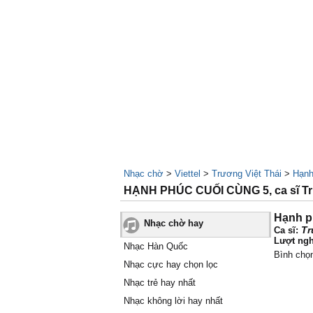
Nhạc chờ
>
Viettel
>
Trương Việt Thái
>
Hạnh
HẠNH PHÚC CUỐI CÙNG 5, ca sĩ Trư
Hạnh p
Nhạc chờ hay
Tr
Ca sĩ:
Lượt ngh
Nhạc Hàn Quốc
Bình chọ
Nhạc cực hay chọn lọc
Nhạc trẻ hay nhất
Nhạc không lời hay nhất