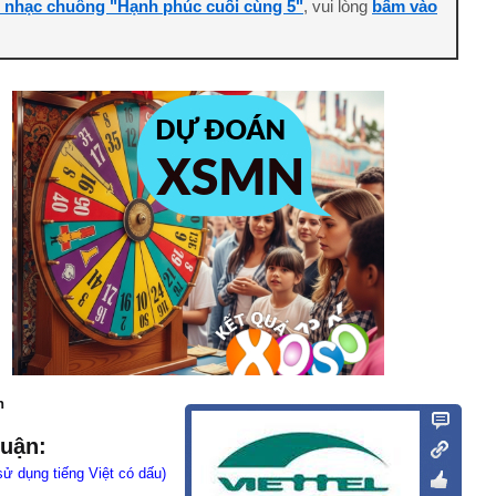
i nhạc chuông "Hạnh phúc cuối cùng 5"
, vui lòng
bấm vào
n
luận:
sử dụng tiếng Việt có dấu)