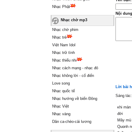
Nhạc Phật
Nội dung
Nhạc chờ mp3
Nhạc chờ phim
Nhạc trẻ
Việt Nam Idol
Nhạc trữ tình
Nhạc thiếu nhi
Nhạc cách mạng - nhạc đỏ
Nhạc không lời - cổ điển
Love song
Lời bài 
Nhạc quốc tế
Sáng tác
Nhạc hướng về biển Đông
Nhạc Việt
ĸhi màn
đời
Nhạc vàng
Mâу mù g
Dân ca-chèo-cải lương
Quɑnh nơ