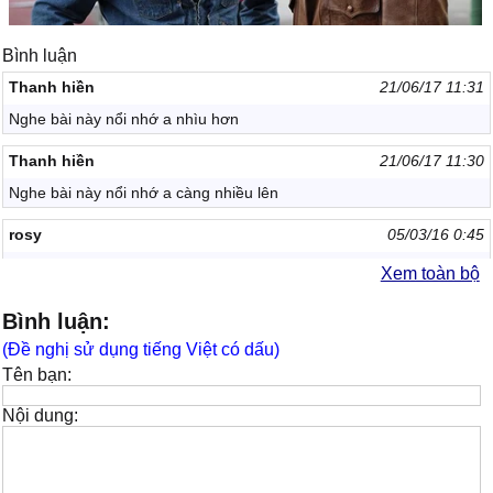
Bình luận
Thanh hiền
21/06/17 11:31
Nghe bài này nổi nhớ a nhìu hơn
Thanh hiền
21/06/17 11:30
Nghe bài này nổi nhớ a càng nhiều lên
rosy
05/03/16 0:45
Nghe mà nhớ a P qua
Xem toàn bộ
trần văn phú
21/08/14 6:33
Bình luận:
Rất hay
(Đề nghị sử dụng tiếng Việt có dấu)
Tên bạn:
trần văn phú
21/08/14 6:33
Hay lắm
Nội dung:
coiy
16/08/14 21:25
hay va cam dong lam