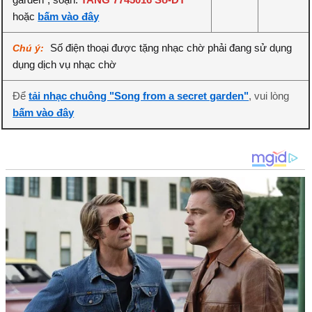
hoặc
bấm vào đây
Số điện thoại được tặng nhạc chờ phải đang sử dụng
Chú ý:
dụng dịch vụ nhạc chờ
Để
tải nhạc chuông "Song from a secret garden"
, vui lòng
bấm vào đây