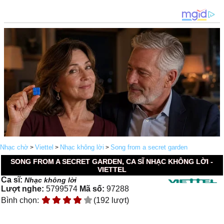
Nhạc chờ
Viettel
Nhạc không lời
Song from a secret garden
>
>
>
SONG FROM A SECRET GARDEN, CA SĨ NHẠC KHÔNG LỜI -
VIETTEL
Ca sĩ:
Nhạc không lời
Lượt nghe:
5799574
Mã số:
97288
Bình chọn:
(192 lượt)