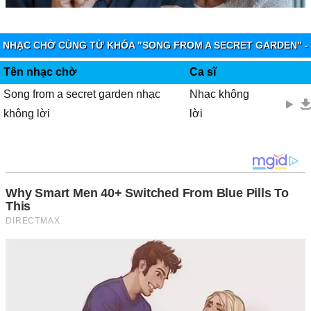
NHẠC CHỜ CÙNG TỪ KHÓA "SONG FROM A SECRET GARDEN" -
VIETTEL IMUZIK
Tên nhạc chờ
Ca sĩ
Song from a secret garden nhạc
Nhạc không
không lời
lời