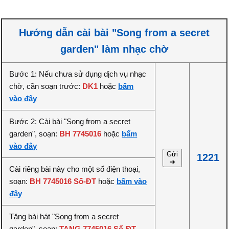
Hướng dẫn cài bài "Song from a secret
garden" làm nhạc chờ
Bước 1: Nếu chưa sử dụng dịch vụ nhạc
chờ, cần soạn trước:
DK1
hoặc
bấm
vào đây
Bước 2: Cài bài "Song from a secret
garden", soạn:
BH 7745016
hoặc
bấm
vào đây
Gửi
1221
➔
Cài riêng bài này cho một số điện thoại,
soạn:
BH 7745016 Số-ĐT
hoặc
bấm vào
đây
Tặng bài hát "Song from a secret
garden", soạn:
TANG 7745016 Số-ĐT