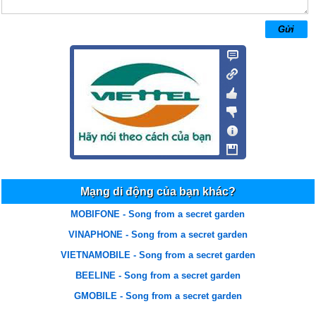
hoang ỷen
10/08/14 10:41
hay rat hay rat lang man danh cho nhung moi yeu
HL
09/08/14 15:17
Hay va buon
tho con cute
15/07/14 14:25
nghe rat hay va buon nua . minh se cai bai nay lam nhac cho
luu ly
23/05/14 23:28
Rat rat hay minh cam on nsy da sang tac ban nhac nay nhieu nhiẹu
Mạng di động của bạn khác?
thanh tuan
03/04/14 9:11
MOBIFONE - Song from a secret garden
hay rat hay nhung cung rat buon rat dung tam trang
VINAPHONE - Song from a secret garden
VIETNAMOBILE - Song from a secret garden
nguyen lam
29/03/14 18:51
BEELINE - Song from a secret garden
hay qya
GMOBILE - Song from a secret garden
Lành Trương
19/03/14 20:12