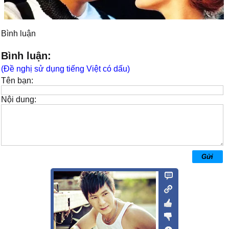
Bình luận
Bình luận:
(Đề nghị sử dụng tiếng Việt có dấu)
Tên bạn:
Nội dung: