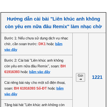
Hướng dẫn cài bài "Liên khúc anh không
còn yêu em nữa đâu Remix" làm nhạc chờ
Bước 1: Nếu chưa sử dụng dịch vụ nhạc
chờ, cần soạn trước:
DK1
hoặc
bấm
vào đây
Bước 2: Cài bài "Liên khúc anh không
còn yêu em nữa đâu Remix", soạn:
BH
61916393
hoặc
bấm vào đây
Gửi
1221
➔
Cài riêng bài này cho một số điện thoại,
soạn:
BH 61916393 Số-ĐT
hoặc
bấm
vào đây
Tặng bài hát "Liên khúc anh không còn