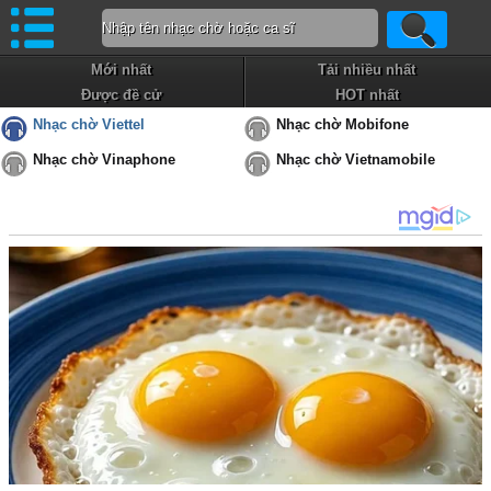
Mới nhất
Tải nhiều nhất
Được đề cử
HOT nhất
Nhạc chờ Viettel
Nhạc chờ Mobifone
Nhạc chờ Vinaphone
Nhạc chờ Vietnamobile