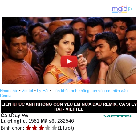
Nhạc chờ
Viettel
Lý Hải
Liên khúc anh không còn yêu em nữa đâu
>
>
>
Remix
LIÊN KHÚC ANH KHÔNG CÒN YÊU EM NỮA ĐÂU REMIX, CA SĨ LÝ
HẢI - VIETTEL
Ca sĩ:
Lý Hải
Lượt nghe:
1581
Mã số:
282546
Bình chọn:
(1 lượt)