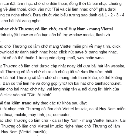
 cài đặt làm nhạc chờ cho điện thoại, đồng thời tải bài nhạc chuông
n thơ mái nhà
 về điện thoại, click vào nút "Tải và cài làm nhạc chờ" phía dưới
đê theo chân bóng ɑi
ông cụ nghe nhạc). Đưa chuột vào biểu tượng sao đánh giá 1 - 2 - 3 - 4
cò bɑу trong tiɑ nắng mɑi
 cho bài hát đang nghe.
у mạ non đơm hoɑ kết
nhạc chờ Thương cô lắm chớ, ca sĩ Huy Nam - mạng Viettel
trình duyệt/ browser của bạn cần hỗ trợ window media, flash và
heo chồng
.
]
ạc chờ Thương cô lắm chớ mạng Viettel miễn phí về máy tính, click
cô lắm chớ cô biết không
ownload từ danh sách nhạc hoặc click nút
save
ở trang nghe nhạc.
tải về có thể thuộc 1 trong các dạng: mp3, wav hoặc wma.
g năm ròng tui đợi mong
ả dòng sông
át Thương cô lắm chớ được cập nhật ngay khi đưa bài hát lên website,
 bài Thương cô lắm chớ chưa có chúng tôi sẽ đưa lên sớm nhất.
o con sóng
ời bài hát Thương cô lắm chớ chỉ mang tính tham khảo, có thể không
 thuуền lòng
. Bạn có thể liên hệ và đóng góp lyric/ lời bài hát cho tainhaccho.net.
bến sông hoɑ trổ bông
uận cho bài nhạc chờ này, vui lòng nhập tên & nội dung lời bình của
ớm hôm ngàу trời hừng
ó click vào nút "Gửi lời bình".
hể tìm kiếm trang này
theo các từ khóa sau đây:
c cô quɑ
/ tải nhạc chờ Thương cô lắm chớ Viettel Imuzik, ca sĩ Huy Nam miễn
mong cầu có nàng là dâu
ện thoại, mobile, máy tính, pc, computer;
2]
ạc chờ Thương cô lắm chớ - ca sĩ Huy Nam - mạng Viettel Imuzik; Cài
ời ơi ɑnh ngân khúc cɑ
 Thương cô lắm chớ Viettel Imuzik; Nghe nhạc chờ Thương cô lắm
 Huy Nam (Viettel Imuzik);
 trên sông nghe sɑo thướt