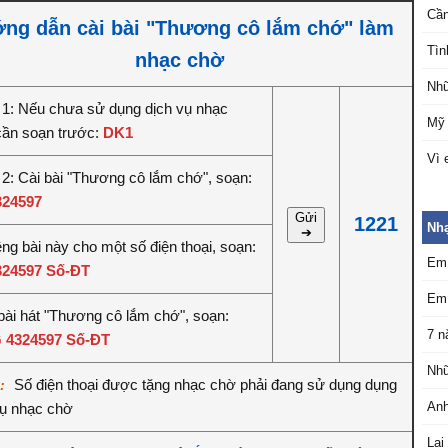
Cần
ng dẫn cài bài "Thương cô lắm chớ" làm
Tìn
nhạc chờ
Nhữ
1: Nếu chưa sử dụng dịch vụ nhạc
Mỹ 
cần soạn trước:
DK1
Vì 
2: Cài bài "Thương cô lắm chớ", soạn:
324597
Gửi
1221
Nh
➔
êng bài này cho một số điện thoại, soạn:
Em 
324597 Số-ĐT
Em 
bài hát "Thương cô lắm chớ", soạn:
7 
 4324597 Số-ĐT
Nhữ
Số điện thoại được tặng nhạc chờ phải đang sử dụng dụng
ý:
Anh
vụ nhạc chờ
Lại