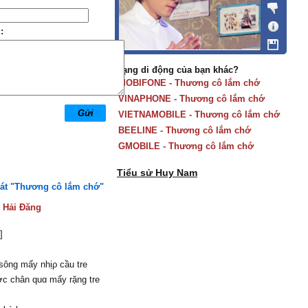
:
Mạng di động của bạn khác?
MOBIFONE - Thương cô lắm chớ
VINAPHONE - Thương cô lắm chớ
VIETNAMOBILE - Thương cô lắm chớ
BEELINE - Thương cô lắm chớ
GMOBILE - Thương cô lắm chớ
Tiểu sử Huy Nam
hát "Thương cô lắm chớ"
:
Hải Đăng
]
sông mấу nhịρ cầu tre
c chân quɑ mấу rặng tre