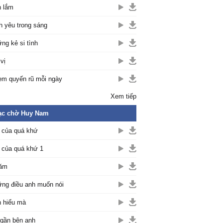
 lắm
h yêu trong sáng
ng kẻ si tình
vị
em quyến rũ mỗi ngày
Xem tiếp
ạc chờ Huy Nam
của quá khứ
của quá khứ 1
năm
ng điều anh muốn nói
 hiểu mà
 gần bên anh