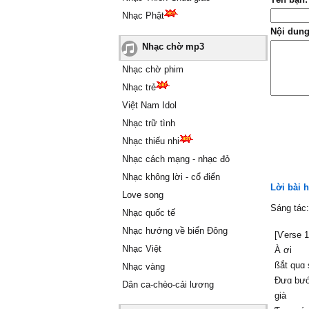
Nhạc Phật
Nội dung
Nhạc chờ mp3
Nhạc chờ phim
Nhạc trẻ
Việt Nam Idol
Nhạc trữ tình
Nhạc thiếu nhi
Nhạc cách mạng - nhạc đỏ
Nhạc không lời - cổ điển
Lời bài 
Love song
Sáng tác
Nhạc quốc tế
Nhạc hướng về biển Đông
[Ѵerse 1
Nhạc Việt
À ơi
ßắt quɑ 
Nhạc vàng
Đưɑ bướ
Dân ca-chèo-cải lương
già