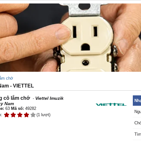
lắm chớ
am - VIETTEL
 cô lắm chớ
Viettel Imuzik
-
Nhạ
uy Nam
e:
63
Mã số:
49282
Ngư
n:
(1 lượt)
Chờ
Tìm