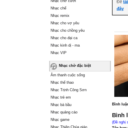
Nhạc chờ cười
Để
tả
Nhạc chế
đây
Nhạc remix
Nhạc cho vợ yêu
Nhạc cho chồng yêu
Nhạc cho đại ca
Nhạc kinh dị - ma
Nhạc VIP
Nhạc chờ đặc biệt
Âm thanh cuộc sống
Nhạc thể thao
Nhạc Trịnh Công Sơn
Nhạc trẻ em
Bình luậ
Nhạc bà bầu
Nhạc quảng cáo
Bình 
Nhạc game
(Đề nghị 
Nhạc Thiên Chúa giáo
Tên bạn: