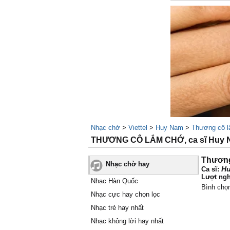
Nhạc chờ
>
Viettel
>
Huy Nam
>
Thương cô 
THƯƠNG CÔ LẮM CHỚ, ca sĩ Huy N
Thương
Nhạc chờ hay
H
Ca sĩ:
Lượt ngh
Nhạc Hàn Quốc
Bình chọ
Nhạc cực hay chọn lọc
Nhạc trẻ hay nhất
Nhạc không lời hay nhất