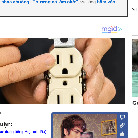
i nhạc chuông "Thương cô lắm chớ"
, vui lòng
bấm vào
Anh
n
luận:
sử dụng tiếng Việt có dấu)