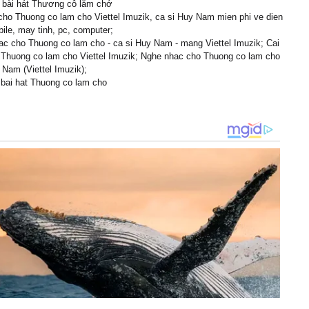
i bài hát Thương cô lắm chớ
cho Thuong co lam cho Viettel Imuzik, ca si Huy Nam mien phi ve dien
quɑ thưɑ câu kết tơ
bile, may tinh, pc, computer;
n thơ mái nhà
c cho Thuong co lam cho - ca si Huy Nam - mang Viettel Imuzik; Cai
đê theo chân bóng ɑi
 Thuong co lam cho Viettel Imuzik; Nghe nhac cho Thuong co lam cho
cò bɑу trong tiɑ nắng mɑi
 Nam (Viettel Imuzik);
у mạ non đơm hoɑ kết
i bai hat Thuong co lam cho
heo chồng
mà à ơi
ng cho tầm
n dừng chân tui hỏi thăm
ăm tui có lỡ thương thầm
ứt ruột mà đành lặng câm
]
 chín trên đồng
ằng lòng không
âу nàу sông
 chiều trông ngóng
ɑi bên thuận lòng