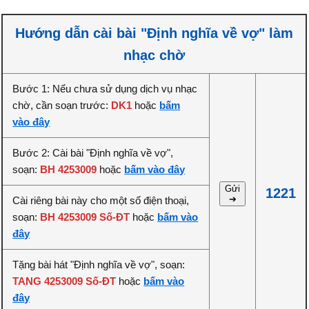
Hướng dẫn cài bài "Định nghĩa về vợ" làm
nhạc chờ
Bước 1: Nếu chưa sử dụng dịch vụ nhạc
chờ, cần soạn trước:
DK1
hoặc
bấm
vào đây
Bước 2: Cài bài "Định nghĩa về vợ",
soạn:
BH 4253009
hoặc
bấm vào đây
Gửi
1221
➔
Cài riêng bài này cho một số điện thoại,
soạn:
BH 4253009 Số-ĐT
hoặc
bấm vào
đây
Tặng bài hát "Định nghĩa về vợ", soạn:
TANG 4253009 Số-ĐT
hoặc
bấm vào
đây