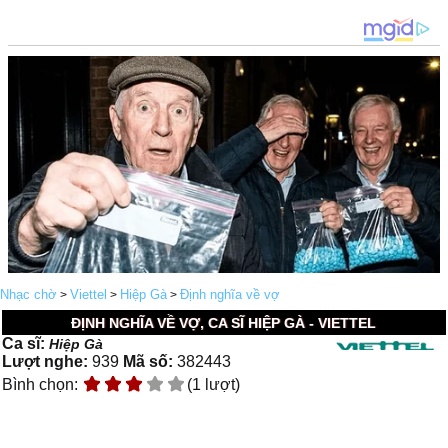
Nhạc chờ
Viettel
Hiệp Gà
Định nghĩa về vợ
>
>
>
ĐỊNH NGHĨA VỀ VỢ, CA SĨ HIỆP GÀ - VIETTEL
Ca sĩ:
Hiệp Gà
Lượt nghe:
939
Mã số:
382443
Bình chọn:
(1 lượt)