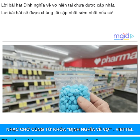
Lời bài hát Định nghĩa về vợ hiện tại chưa được cập nhật.
Lời bài hát sẽ được chúng tôi cập nhật sớm nhất nếu có!
NHẠC CHỜ CÙNG TỪ KHÓA "ĐỊNH NGHĨA VỀ VỢ" - VIETTEL