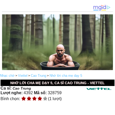
Nhạc chờ
Viettel
Cao Trung
Nhớ lời cha mẹ dạy 5
>
>
>
NHỚ LỜI CHA MẸ DẠY 5, CA SĨ CAO TRUNG - VIETTEL
Ca sĩ:
Cao Trung
Lượt nghe:
4392
Mã số:
328759
Bình chọn:
(1 lượt)