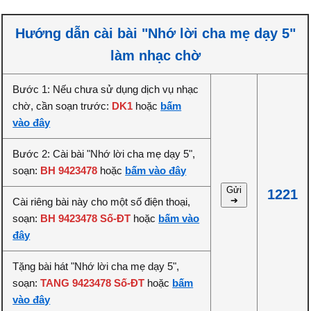
Hướng dẫn cài bài "Nhớ lời cha mẹ dạy 5"
làm nhạc chờ
Bước 1: Nếu chưa sử dụng dịch vụ nhạc
chờ, cần soạn trước:
DK1
hoặc
bấm
vào đây
Bước 2: Cài bài "Nhớ lời cha mẹ dạy 5",
soạn:
BH 9423478
hoặc
bấm vào đây
Gửi
1221
➔
Cài riêng bài này cho một số điện thoại,
soạn:
BH 9423478 Số-ĐT
hoặc
bấm vào
đây
Tặng bài hát "Nhớ lời cha mẹ dạy 5",
soạn:
TANG 9423478 Số-ĐT
hoặc
bấm
vào đây