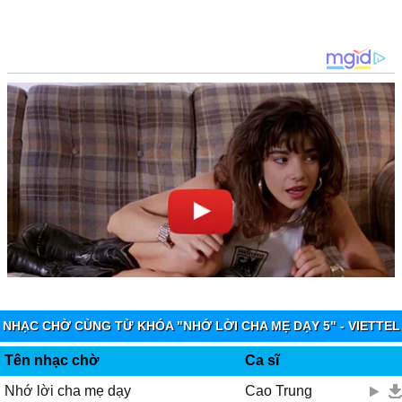
NHẠC CHỜ CÙNG TỪ KHÓA "NHỚ LỜI CHA MẸ DẠY 5" - VIETTEL
IMUZIK
Tên nhạc chờ
Ca sĩ
Nhớ lời cha mẹ dạy
Cao Trung