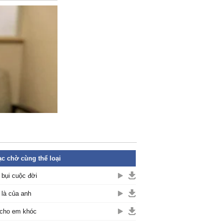
c chờ cùng thể loại
 bụi cuộc đời
là của anh
cho em khóc