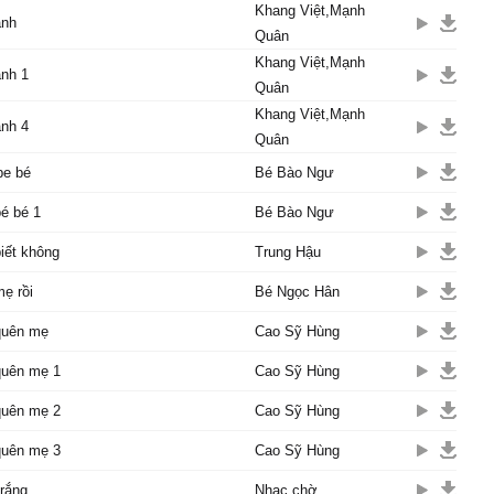
Khang Việt,Mạnh
anh
Quân
Khang Việt,Mạnh
anh 1
Quân
Khang Việt,Mạnh
anh 4
Quân
be bé
Bé Bào Ngư
é bé 1
Bé Bào Ngư
iết không
Trung Hậu
ẹ rồi
Bé Ngọc Hân
quên mẹ
Cao Sỹ Hùng
quên mẹ 1
Cao Sỹ Hùng
quên mẹ 2
Cao Sỹ Hùng
quên mẹ 3
Cao Sỹ Hùng
rắng
Nhạc chờ