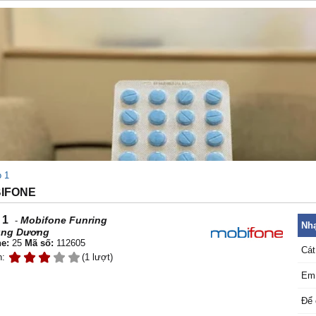
 1
BIFONE
 1
Mobifone Funring
-
Nhạ
ùng Dương
e:
25
Mã số:
112605
Cát
n:
(1 lượt)
Em 
Để 