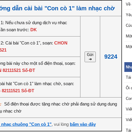
Về 
ng dẫn cài bài "Con cò 1" làm nhạc chờ
Yêu
1: Nếu chưa sử dụng dịch vụ nhạc
Cửa
cần soạn trước:
DK
Một
2: Cài bài "Con cò 1", soạn:
CHON
Một
521
Gửi
9224
➔
êng bài này cho một số điện thoại, soạn:
Nh
 82111521 Số-ĐT
Tái
bài hát "Con cò 1" làm nhạc chờ, soạn:
Ôi 
 82111521 Số-ĐT
Con
Số điện thoại được tặng nhạc chờ phải đang sử dụng dụng
ý:
Viế
vụ nhạc chờ
Viế
i nhạc chuông "Con cò 1"
, vui lòng
bấm vào đây
Tái