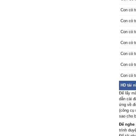
Con cò t
Con cò t
Con cò t
Con cò t
Con cò t
Con cò t
Con cò t
HD tải 
Để lấy m
dẫn cài đ
ứng về đi
(công cụ 
sao cho b
Để nghe 
trình duy
Để tải nh