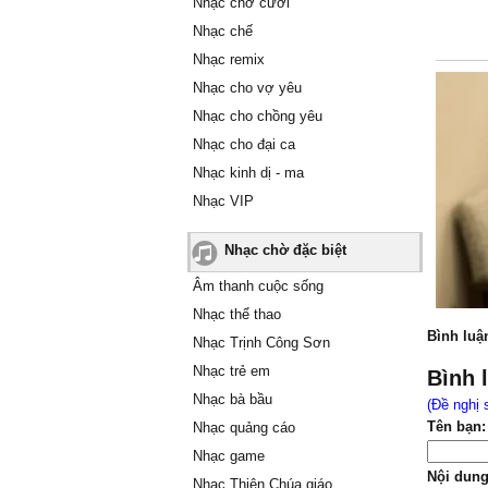
Nhạc chờ cười
Nhạc chế
Nhạc remix
Nhạc cho vợ yêu
Nhạc cho chồng yêu
Nhạc cho đại ca
Nhạc kinh dị - ma
Nhạc VIP
Nhạc chờ đặc biệt
Âm thanh cuộc sống
Nhạc thể thao
Bình luậ
Nhạc Trịnh Công Sơn
Nhạc trẻ em
Bình 
Nhạc bà bầu
(Đề nghị 
Tên bạn:
Nhạc quảng cáo
Nhạc game
Nội dung
Nhạc Thiên Chúa giáo