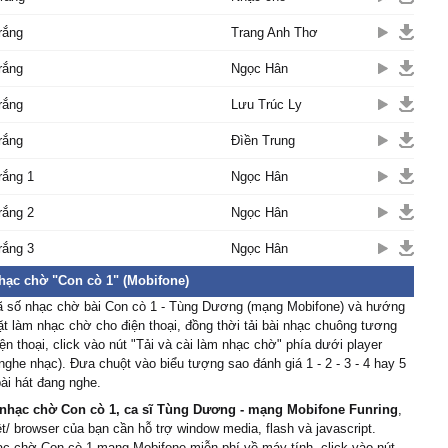
rắng
Trang Anh Thơ
rắng
Ngọc Hân
rắng
Lưu Trúc Ly
rắng
Đìền Trung
rắng 1
Ngọc Hân
rắng 2
Ngọc Hân
rắng 3
Ngọc Hân
nhạc chờ "Con cò 1" (Mobifone)
ã số nhạc chờ bài Con cò 1 - Tùng Dương (mạng Mobifone) và hướng
ặt làm nhạc chờ cho điện thoại, đồng thời tải bài nhạc chuông tương
ện thoại, click vào nút "Tải và cài làm nhạc chờ" phía dưới player
nghe nhạc). Đưa chuột vào biểu tượng sao đánh giá 1 - 2 - 3 - 4 hay 5
ài hát đang nghe.
nhạc chờ Con cò 1, ca sĩ Tùng Dương - mạng Mobifone Funring
,
ệt/ browser của bạn cần hỗ trợ window media, flash và javascript.
ạc chờ Con cò 1 mạng Mobifone miễn phí về máy tính, click vào nút