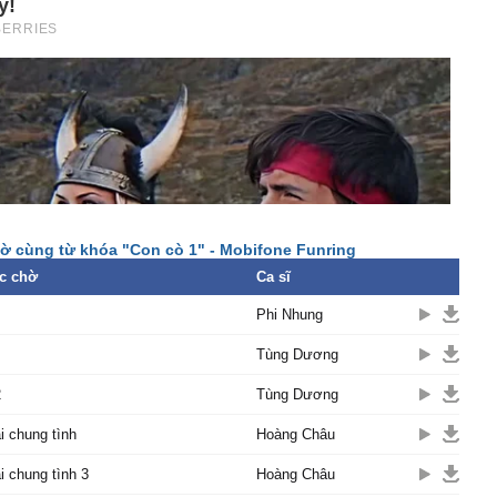
ờ cùng từ khóa "Con cò 1" - Mobifone Funring
c chờ
Ca sĩ
Phi Nhung
Tùng Dương
2
Tùng Dương
i chung tình
Hoàng Châu
i chung tình 3
Hoàng Châu