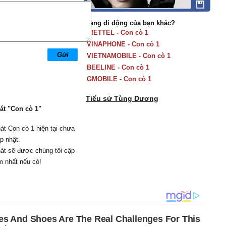
Mạng di động của bạn khác?
VIETTEL - Con cò 1
VINAPHONE - Con cò 1
VIETNAMOBILE - Con cò 1
BEELINE - Con cò 1
GMOBILE - Con cò 1
Tiểu sử Tùng Dương
hát "Con cò 1"
hát Con cò 1 hiện tại chưa
p nhật.
hát sẽ được chúng tôi cập
m nhất nếu có!