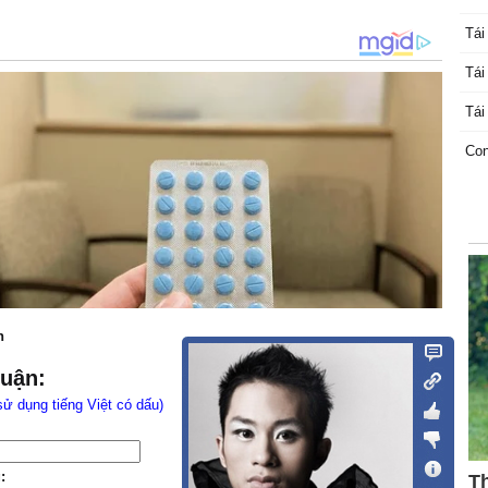
Tái
Tái
Tái
Con
n
luận:
sử dụng tiếng Việt có dấu)
: