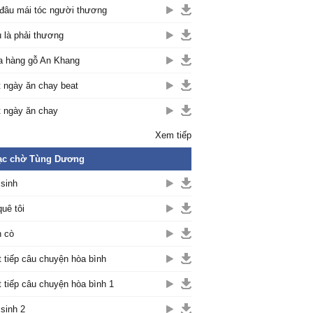
đâu mái tóc người thương
 là phải thương
 hàng gỗ An Khang
 ngày ăn chay beat
 ngày ăn chay
Xem tiếp
ạc chờ Tùng Dương
 sinh
quê tôi
 cò
t tiếp câu chuyện hòa bình
t tiếp câu chuyện hòa bình 1
 sinh 2