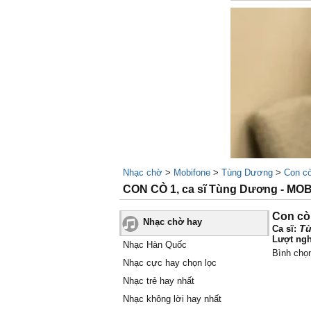
Nhạc chờ
>
Mobifone
>
Tùng Dương
>
Con cò
CON CÒ 1, ca sĩ Tùng Dương - MO
Con cò
Nhạc chờ hay
T
Ca sĩ:
Lượt ngh
Nhạc Hàn Quốc
Bình chọ
Nhạc cực hay chọn lọc
Nhạc trẻ hay nhất
Nhạc không lời hay nhất