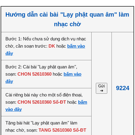
Hướng dẫn cài bài "Lạy phật quan âm" làm
nhạc chờ
Bước 1: Nếu chưa sử dụng dịch vụ nhạc
chờ, cần soạn trước:
DK
hoặc
bấm vào
đây
Bước 2: Cài bài "Lạy phật quan âm",
soạn:
CHON 52610360
hoặc
bấm vào
đây
Gửi
9224
➔
Cài riêng bài này cho một số điện thoại,
soạn:
CHON 52610360 Số-ĐT
hoặc
bấm
vào đây
Tặng bài hát "Lạy phật quan âm" làm
nhạc chờ, soạn:
TANG 52610360 Số-ĐT