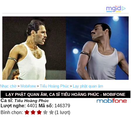
Nhạc chờ
Mobifone
Tiểu Hoàng Phúc
Lạy phật quan âm
>
>
>
LẠY PHẬT QUAN ÂM, CA SĨ TIỂU HOÀNG PHÚC - MOBIFONE
Ca sĩ:
Tiểu Hoàng Phúc
Lượt nghe:
4401
Mã số:
146379
Bình chọn:
(1 lượt)