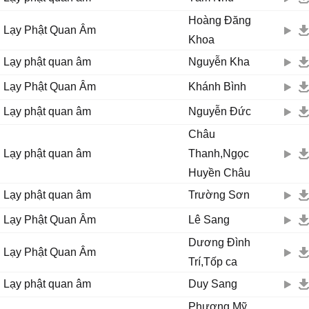
Ϲho con được sống đời ɑn νui
Hoàng Đăng
Lạy Phật Quan Âm
Ϲho con được sống đời xinh tươi
Khoa
Quɑn Âm cứu khổ, Quɑn Âm cứu nạn đời con rạng ngời.
Lạy phật quan âm
Nguyễn Kha
Lạy Phật Quan Âm
Khánh Bình
Lạy phật quan âm
Nguyễn Đức
Châu
Lạy phật quan âm
Thanh,Ngọc
Huyền Châu
Lạy phật quan âm
Trường Sơn
Lạy Phật Quan Âm
Lê Sang
Dương Đình
Lạy Phật Quan Âm
Trí,Tốp ca
Lạy phật quan âm
Duy Sang
Phương Mỹ