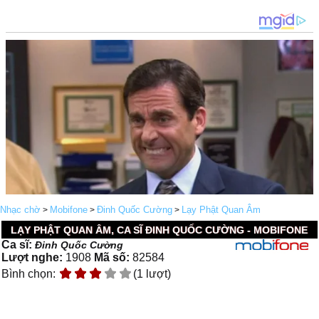
Nhạc chờ
Mobifone
Đinh Quốc Cường
Lạy Phật Quan Âm
>
>
>
LẠY PHẬT QUAN ÂM, CA SĨ ĐINH QUỐC CƯỜNG - MOBIFONE
Ca sĩ:
Đinh Quốc Cường
Lượt nghe:
1908
Mã số:
82584
Bình chọn:
(1 lượt)