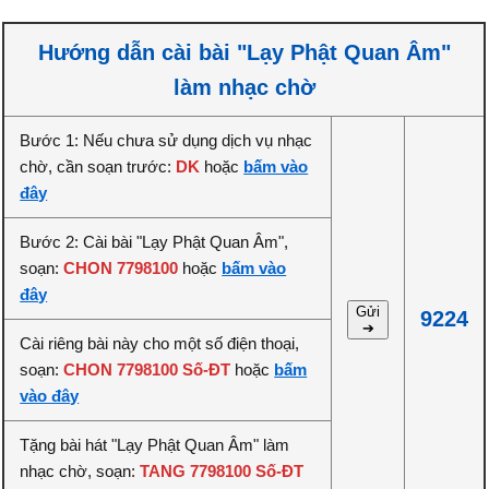
Hướng dẫn cài bài "Lạy Phật Quan Âm"
làm nhạc chờ
Bước 1: Nếu chưa sử dụng dịch vụ nhạc
chờ, cần soạn trước:
DK
hoặc
bấm vào
đây
Bước 2: Cài bài "Lạy Phật Quan Âm",
soạn:
CHON 7798100
hoặc
bấm vào
đây
Gửi
9224
➔
Cài riêng bài này cho một số điện thoại,
soạn:
CHON 7798100 Số-ĐT
hoặc
bấm
vào đây
Tặng bài hát "Lạy Phật Quan Âm" làm
nhạc chờ, soạn:
TANG 7798100 Số-ĐT