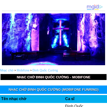
Nhạc chờ
Mobifone
Đinh Quốc Cường
>
>
NHẠC CHỜ ĐINH QUỐC CƯỜNG - MOBIFONE
NHẠC CHỜ ĐINH QUỐC CƯỜNG (MOBIFONE FUNRING)
Tên nhạc chờ
Ca sĩ
Đinh Quốc