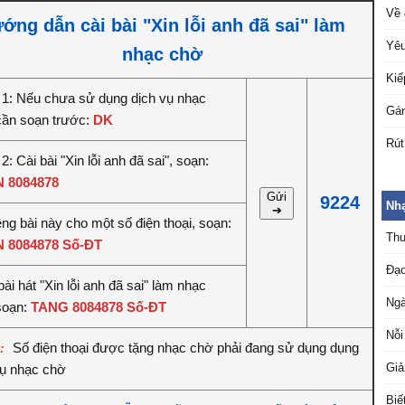
Về 
ớng dẫn cài bài "Xin lỗi anh đã sai" làm
Yêu
nhạc chờ
Kiế
1: Nếu chưa sử dụng dịch vụ nhạc
Gán
cần soạn trước:
DK
Rút
: Cài bài "Xin lỗi anh đã sai", soạn:
 8084878
Gửi
9224
Nhạ
➔
êng bài này cho một số điện thoại, soạn:
Thư
 8084878 Số-ĐT
Đạo
ài hát "Xin lỗi anh đã sai" làm nhạc
Ngà
soạn:
TANG 8084878 Số-ĐT
Nỗi
Số điện thoại được tặng nhạc chờ phải đang sử dụng dụng
ý:
Giả
vụ nhạc chờ
Biế