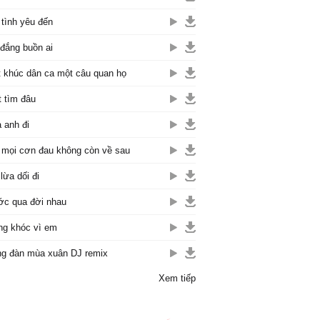
 tình yêu đến
đắng buồn ai
 khúc dân ca một câu quan họ
t tìm đâu
 anh đi
 mọi cơn đau không còn về sau
lừa dối đi
c qua đời nhau
g khóc vì em
g đàn mùa xuân DJ remix
Xem tiếp