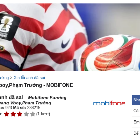
ưởng
>
Xin lỗi anh đã sai
 Vboy,Phạm Trưởng - MOBIFONE
 anh đã sai
Mobifone Funring
-
Nhạ
ang Vboy,Phạm Trưởng
e:
923
Mã số:
238215
Cát
n:
(1 lượt)
Em 
Để 