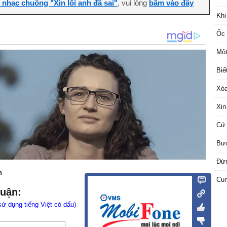
i nhạc chuông "Xin lỗi anh đã sai"
, vui lòng
bấm vào đây
Khi
Ốc 
Một
Biế
Xóa
Xin
Cứ 
Bướ
Đừn
n
Cun
luận:
sử dụng tiếng Việt có dấu)