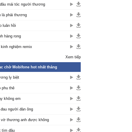
đâu mái tóc người thương
 là phải thương
p luân hồi
h hàng rong
 kinh nghiệm remix
Xem tiếp
c chờ Mobifone hot nhất tháng
ơng ly biệt
 phu thê
y không em
 đau người đàn ông
 vờ thương anh được không
t tìm đâu