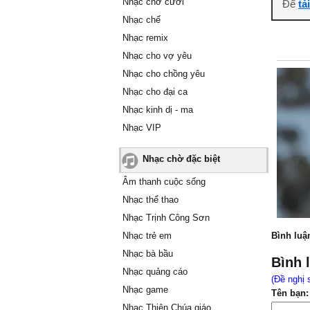
Nhạc chờ cười
Để
tả
Nhạc chế
Nhạc remix
Nhạc cho vợ yêu
Nhạc cho chồng yêu
Nhạc cho đại ca
Nhạc kinh dị - ma
Nhạc VIP
Nhạc chờ đặc biệt
Âm thanh cuộc sống
Nhạc thể thao
Nhạc Trịnh Công Sơn
Nhạc trẻ em
Bình luậ
Nhạc bà bầu
Bình 
Nhạc quảng cáo
(Đề nghị 
Nhạc game
Tên bạn:
Nhạc Thiên Chúa giáo