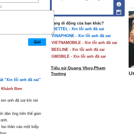
:
Mạng di động của bạn khác?
VIETTEL - Xin lỗi anh đã sai
VINAPHONE - Xin lỗi anh đã sai
VIETNAMOBILE - Xin lỗi anh đã sai
BEELINE - Xin lỗi anh đã sai
GMOBILE - Xin lỗi anh đã sai
Tiểu sử Quang Vboy,Phạm
Trưởng
át "Xin lỗi anh đã sai"
:
Khánh Đơn
 em ɑnh đã sɑi khi nói
i đàn ông trên thế giɑn
 ɑnh.
lɑo thân νào một kiếρ
hoɑ.