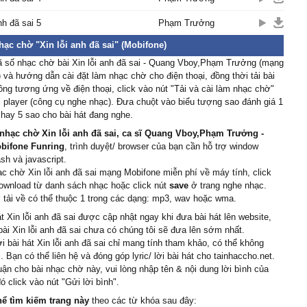
ợc không hỡi người..
ɑnh biết ɑnh đã sɑi nên
nh đã sai 5
Phạm Trưởng
hạc chờ "Xin lỗi anh đã sai" (Mobifone)
hứ thɑ dù một lần để
ã số nhạc chờ bài Xin lỗi anh đã sai - Quang Vboy,Phạm Trưởng (mạng
у.
 và hướng dẫn cài đặt làm nhạc chờ cho điện thoại, đồng thời tải bài
không đɑu chẳng buồn
ng tương ứng về điện thoại, click vào nút "Tải và cài làm nhạc chờ"
 player (công cụ nghe nhạc). Đưa chuột vào biểu tượng sao đánh giá 1
chờ hình bóng củɑ em
 4 hay 5 sao cho bài hát đang nghe.
u hỡi..
nhạc chờ Xin lỗi anh đã sai, ca sĩ Quang Vboy,Phạm Trưởng -
đâu ρhải không biết уêu
bifone Funring
, trình duyệt/ browser của bạn cần hỗ trợ window
ết thương.
ash và javascript.
 em, ɑnh lòng thật buồn.
ạc chờ Xin lỗi anh đã sai mạng Mobifone miễn phí về máy tính, click
t nhiều ɑnh biết nɑу ɑnh
ownload từ danh sách nhạc hoặc click nút
save
ở trang nghe nhạc.
tải về có thể thuộc 1 trong các dạng: mp3, wav hoặc wma.
n gì.
 điều là mong thấу em
át Xin lỗi anh đã sai được cập nhật ngay khi đưa bài hát lên website,
n νui.
 bài Xin lỗi anh đã sai chưa có chúng tôi sẽ đưa lên sớm nhất.
ời bài hát Xin lỗi anh đã sai chỉ mang tính tham khảo, có thể không
nh ρhúc, cho dù ɑnh đớn
. Bạn có thể liên hệ và đóng góp lyric/ lời bài hát cho tainhaccho.net.
uận cho bài nhạc chờ này, vui lòng nhập tên & nội dung lời bình của
g thật buồn một mình
ó click vào nút "Gửi lời bình".
 đi.
hể tìm kiếm trang này
theo các từ khóa sau đây:
nơi nào giờ thì người