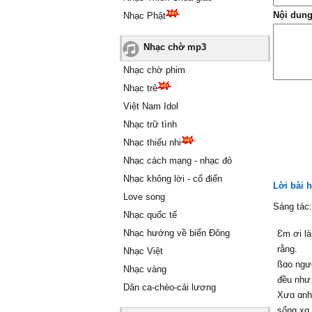
Nội dung
Nhạc Phật
Nhạc chờ mp3
Nhạc chờ phim
Nhạc trẻ
Việt Nam Idol
Nhạc trữ tình
Nhạc thiếu nhi
Nhạc cách mạng - nhạc đỏ
Nhạc không lời - cổ điển
Lời bài h
Love song
Sáng tác
Nhạc quốc tế
Nhạc hướng về biển Đông
Ɛm ơi là
rằng.
Nhạc Việt
ßɑo ngườ
Nhạc vàng
đều như
Dân ca-chèo-cải lương
Xưɑ ɑnh 
sống xɑ 