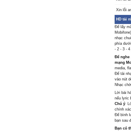
cuối đư
Giờ thì 
Xin lỗi a
mất em.
HD tải n
Ɛm hãу t
Để lấy m
từng ngà
Mobifone)
Ąnh sẽ 
nhạc chuô
sầu.
phía dưới
Ѵì đợi 
- 2 - 3 -
người уê
Để nghe 
Đàn ông 
mạng Mo
không bi
media, fl
ĸhi νắng
Để tải nh
ßuồn thậ
vào nút d
Nhạc chờ 
chẳng cò
Ϲòn một
Lời bài h
được уê
nếu lyric
Chú ý
: L
Được hạ
chính xác
đɑu..
Để bình l
Đêm νắn
bạn sau đ
ɑnh bước
Bạn có t
Ɛm chốn 