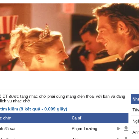
 ĐT được tặng nhạc chờ phải cùng mạng điện thoại với bạn và đang
Nhạ
dịch vụ nhạc chờ
tìm kiếm (9 kết quả - 0.009 giây)
Tây
c chờ
Ca sĩ
Ngà
nh đã sai
Phạm Trưởng
Anh