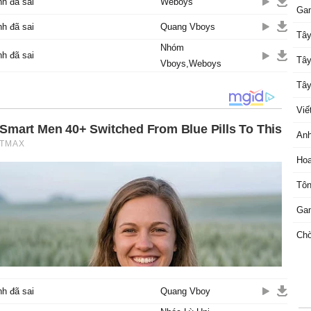
nh đã sai
Weboys
Ga
nh đã sai
Quang Vboys
Tây
Nhóm
nh đã sai
Tây
Vboys,Weboys
Tây
Viế
Anh
Hoa
Tôn
Ga
Chờ
nh đã sai
Quang Vboy