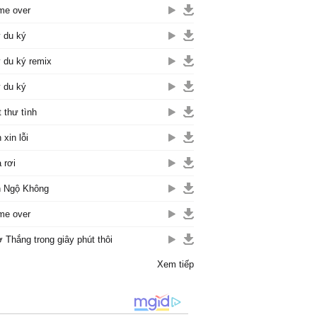
me over
 du ký
 du ký remix
 du ký
t thư tình
 xin lỗi
 rơi
 Ngộ Không
me over
 Thắng trong giây phút thôi
Xem tiếp