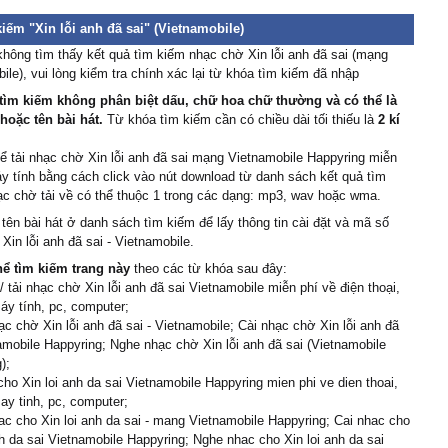
iếm "Xin lỗi anh đã sai" (Vietnamobile)
hông tìm thấy kết quả tìm kiếm nhạc chờ Xin lỗi anh đã sai (mạng
ile), vui lòng kiểm tra chính xác lại từ khóa tìm kiếm đã nhập
tìm kiếm không phân biệt dấu, chữ hoa chữ thường và có thể là
 hoặc tên bài hát.
Từ khóa tìm kiếm cần có chiều dài tối thiếu là
2 kí
ể tải nhạc chờ Xin lỗi anh đã sai mạng Vietnamobile Happyring miễn
y tính bằng cách click vào nút download từ danh sách kết quả tìm
c chờ tải về có thể thuộc 1 trong các dạng: mp3, wav hoặc wma.
 tên bài hát ở danh sách tìm kiếm để lấy thông tin cài đặt và mã số
Xin lỗi anh đã sai - Vietnamobile.
hể tìm kiếm trang này
theo các từ khóa sau đây:
 tải nhạc chờ Xin lỗi anh đã sai Vietnamobile miễn phí về điện thoại,
áy tính, pc, computer;
c chờ Xin lỗi anh đã sai - Vietnamobile; Cài nhạc chờ Xin lỗi anh đã
amobile Happyring; Nghe nhạc chờ Xin lỗi anh đã sai (Vietnamobile
);
cho Xin loi anh da sai Vietnamobile Happyring mien phi ve dien thoai,
ay tinh, pc, computer;
c cho Xin loi anh da sai - mang Vietnamobile Happyring; Cai nhac cho
nh da sai Vietnamobile Happyring; Nghe nhac cho Xin loi anh da sai