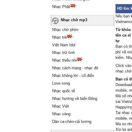
Nhạc Phật
HD tìm k
Nếu bạn k
Nhạc chờ mp3
Vietnamob
Nhạc chờ phim
Từ khóa 
tên ca sĩ
Nhạc trẻ
tự
Việt Nam Idol
Bạn có th
phí về má
Nhạc trữ tình
kiếm. Nhạ
Nhạc thiếu nhi
Click vào
Nhạc cách mạng - nhạc đỏ
nhạc chờ 
Nhạc không lời - cổ điển
Bạn có t
Love song
Download/
mobile, m
Nhạc quốc tế
Mã số nhạ
Nhạc hướng về biển Đông
sai Vietn
Nhạc Việt
Happyring
Tai nhac 
Nhạc vàng
mobile, m
Dân ca-chèo-cải lương
Ma so nha
Xin loi a