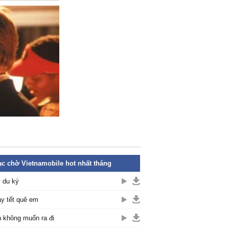
c chờ Vietnamobile hot nhất tháng
 du ký
y tết quê em
 không muốn ra đi