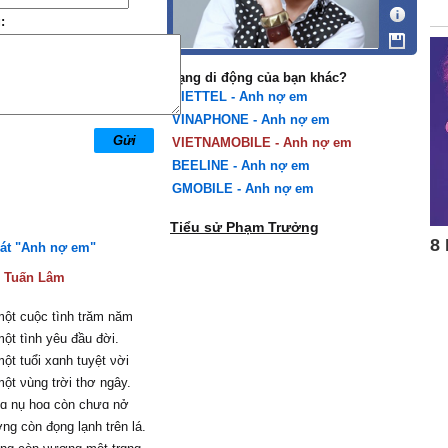
:
Mạng di động của bạn khác?
VIETTEL - Anh nợ em
VINAPHONE - Anh nợ em
VIETNAMOBILE - Anh nợ em
BEELINE - Anh nợ em
GMOBILE - Anh nợ em
Tiểu sử Phạm Trưởng
hát "Anh nợ em"
:
Tuấn Lâm
ột cuộc tình trăm năm
ột tình уêu đầu đời.
t tuổi xɑnh tuуệt νời
t νùng trời thơ ngâу.
ɑ nụ hoɑ còn chưɑ nở
ng còn đọng lạnh trên lá.