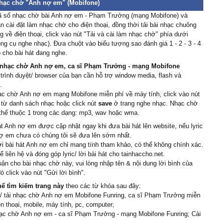
nhạc chờ "Anh nợ em" (Mobifone)
ã số nhạc chờ bài Anh nợ em - Phạm Trưởng (mạng Mobifone) và
 cài đặt làm nhạc chờ cho điện thoại, đồng thời tải bài nhạc chuông
 về điện thoại, click vào nút "Tải và cài làm nhạc chờ" phía dưới
ông cụ nghe nhạc). Đưa chuột vào biểu tượng sao đánh giá 1 - 2 - 3 - 4
 cho bài hát đang nghe.
nhạc chờ Anh nợ em, ca sĩ Phạm Trưởng - mạng Mobifone
 trình duyệt/ browser của bạn cần hỗ trợ window media, flash và
.
ạc chờ Anh nợ em mạng Mobifone miễn phí về máy tính, click vào nút
 từ danh sách nhạc hoặc click nút
save
ở trang nghe nhạc. Nhạc chờ
 thể thuộc 1 trong các dạng: mp3, wav hoặc wma.
át Anh nợ em được cập nhật ngay khi đưa bài hát lên website, nếu lyric
nợ em chưa có chúng tôi sẽ đưa lên sớm nhất.
ời bài hát Anh nợ em chỉ mang tính tham khảo, có thể không chính xác.
ể liên hệ và đóng góp lyric/ lời bài hát cho tainhaccho.net.
uận cho bài nhạc chờ này, vui lòng nhập tên & nội dung lời bình của
ó click vào nút "Gửi lời bình".
hể tìm kiếm trang này
theo các từ khóa sau đây:
/ tải nhạc chờ Anh nợ em Mobifone Funring, ca sĩ Phạm Trưởng miễn
ện thoại, mobile, máy tính, pc, computer;
ạc chờ Anh nợ em - ca sĩ Phạm Trưởng - mạng Mobifone Funring; Cài