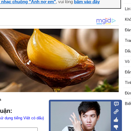
i nhạc chuông "Anh nợ em"
, vui lòng
bấm vào đây
Lời
Khô
Đàn
Tra
Dấu
Vô 
Đắn
Tìn
Đừn
n
Biế
luận:
sử dụng tiếng Việt có dấu)