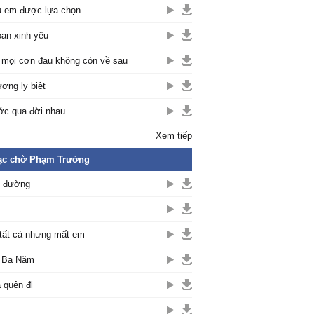
 em được lựa chọn
an xinh yêu
 mọi cơn đau không còn về sau
ơng ly biệt
c qua đời nhau
Xem tiếp
ạc chờ Phạm Trưởng
c đường
tất cả nhưng mất em
 Ba Năm
 quên đi