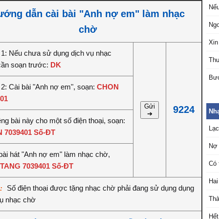
Nếu
ướng dẫn cài bài "Anh nợ em" làm nhạc
Ngo
chờ
Xin
1: Nếu chưa sử dụng dịch vụ nhạc
Thư
cần soạn trước:
DK
Bướ
2: Cài bài "Anh nợ em", soạn:
CHON
01
Gửi
9224
Nh
➔
êng bài này cho một số điện thoại, soạn:
Lạ
 7039401 Số-ĐT
Nợ
bài hát "Anh nợ em" làm nhạc chờ,
Có 
TANG 7039401 Số-ĐT
Hai
Số điện thoại được tặng nhạc chờ phải đang sử dụng dụng
ý:
Thà
vụ nhạc chờ
Hết