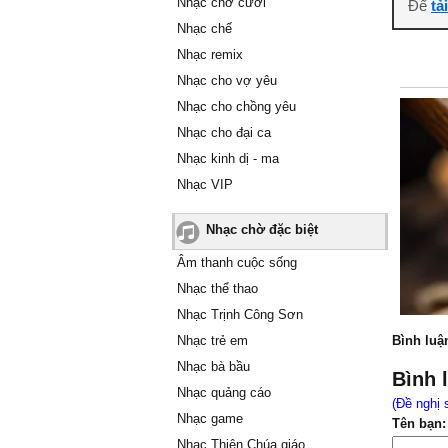
Nhạc chờ cười
Để
tả
Nhạc chế
Nhạc remix
Nhạc cho vợ yêu
Nhạc cho chồng yêu
Nhạc cho đại ca
Nhạc kinh dị - ma
Nhạc VIP
Nhạc chờ đặc biệt
Âm thanh cuộc sống
Nhạc thể thao
Nhạc Trịnh Công Sơn
Nhạc trẻ em
Bình luậ
Nhạc bà bầu
Bình 
Nhạc quảng cáo
(Đề nghị 
Nhạc game
Tên bạn:
Nhạc Thiên Chúa giáo