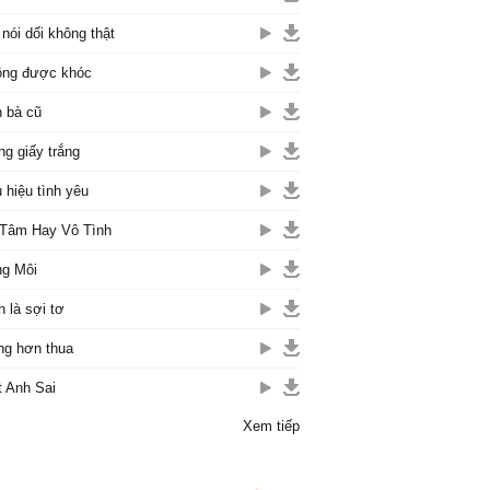
 nói dối không thật
ng được khóc
 bà cũ
ng giấy trắng
 hiệu tình yêu
Tâm Hay Vô Tình
g Môi
h là sợi tơ
g hơn thua
t Anh Sai
Xem tiếp