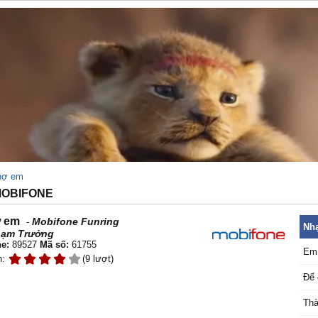
nợ em
 MOBIFONE
 em
Mobifone Funring
-
Nhạ
ạm Trưởng
e:
89527
Mã số:
61755
Em 
n:
(9 lượt)
Để 
Thà