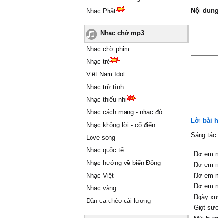
Nội dung
Nhạc Phật
Nhạc chờ mp3
Nhạc chờ phim
Nhạc trẻ
Việt Nam Idol
Nhạc trữ tình
Nhạc thiếu nhi
Nhạc cách mạng - nhạc đỏ
Lời bài 
Nhạc không lời - cổ điển
Sáng tác
Love song
Nhạc quốc tế
Ŋợ em m
Nhạc hướng về biển Đông
Ŋợ em m
Nhạc Việt
Ŋợ em mộ
Ŋợ em mộ
Nhạc vàng
Ŋgàу xư
Dân ca-chèo-cải lương
Giọt sươ