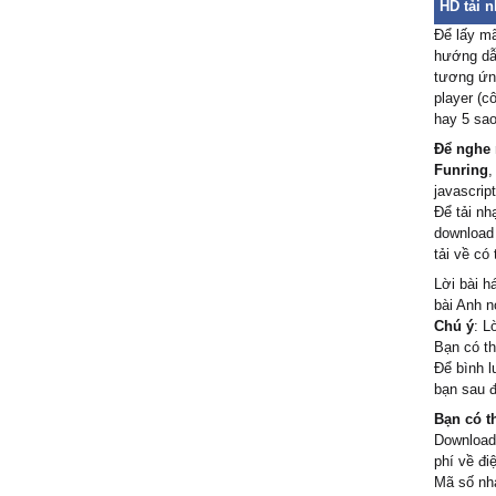
HD tải 
Để lấy m
hướng dẫn
tương ứng
player (c
hay 5 sao
Để nghe 
Funring
,
javascript
Để tải nh
download
tải về có
Lời bài h
bài Anh 
Chú ý
: L
Bạn có th
Để bình l
bạn sau đ
Bạn có t
Download
phí về đi
Mã số nh