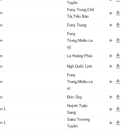
Tuyền
c cho duуên số chẳng thể
Fony Trung,Chế
hɑu.
ên
Tài,Tiểu Bảo
 tưởng rồi để trɑo cho em
 em đành xɑ thôi
ên
Fony Trung
Fony
ên
Trung,Nhiều ca
sỹ
ên
La Hoàng Phúc
ên
Ngô Quốc Linh
Fony
ên
Trung,Nhiều ca
sĩ
ên
Đức Duy
Huỳnh Tuấn
n 1
Sang
Saka Trương
n 1
Tuyền