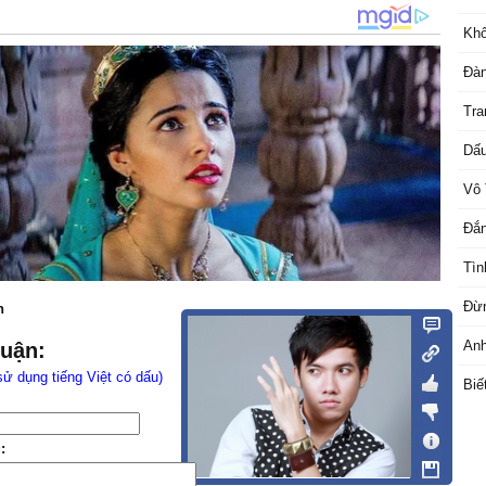
Khô
Đàn
Tra
Dấu
Vô 
Đắn
Tìn
Đừn
n
An
luận:
sử dụng tiếng Việt có dấu)
Biế
: