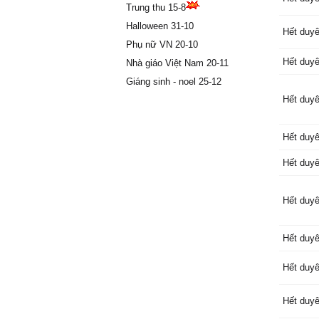
Trung thu 15-8
Mình tiế
Halloween 31-10
ở bên n
Hết duy
Đã hết ý
Phụ nữ VN 20-10
rồi, nên
Hết duy
Nhà giáo Việt Nam 20-11
Giáng sinh - noel 25-12
Hết duy
Hết duy
Hết duy
Hết duy
Hết duy
Hết duyê
Hết duyê