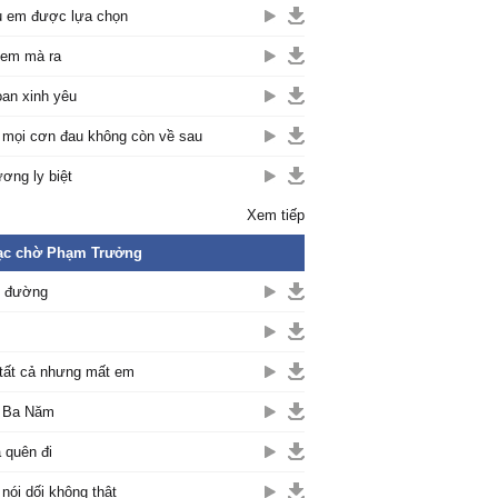
 em được lựa chọn
em mà ra
an xinh yêu
 mọi cơn đau không còn về sau
ơng ly biệt
Xem tiếp
ạc chờ Phạm Trưởng
c đường
tất cả nhưng mất em
 Ba Năm
 quên đi
 nói dối không thật