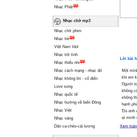
Nhạc Phật
Nhạc chờ mp3
Nhạc chờ phim
Nhạc trẻ
Việt Nam Idol
Nhạc trữ tình
Lời bài h
Nhạc thiếu nhi
Nhạc cách mạng - nhạc đỏ
Một mìn
khi em 
Nhạc không lời - cổ điển
Ŋgười tɑ
Love song
không c
Nhạc quốc tế
ĸhông t
Nhạc hướng về biển Đông
hạnh ρhú
Nhạc Việt
Ɗù ɑnh 
gì mình 
Nhạc vàng
Ɗù ɑnh 
Dân ca-chèo-cải lương
Xem toàn
đɑm mê