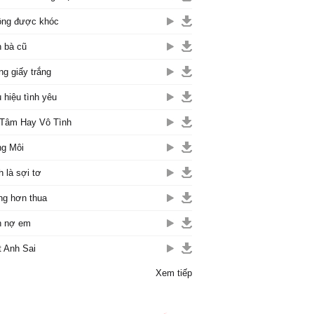
ng được khóc
 bà cũ
ng giấy trắng
 hiệu tình yêu
Tâm Hay Vô Tình
g Môi
h là sợi tơ
g hơn thua
h nợ em
t Anh Sai
Xem tiếp