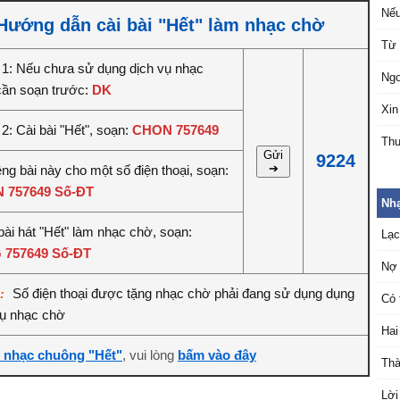
Nếu
Hướng dẫn cài bài "Hết" làm nhạc chờ
Từ 
1: Nếu chưa sử dụng dịch vụ nhạc
Ngo
cần soạn trước:
DK
Xin
2: Cài bài "Hết", soạn:
CHON 757649
Thư
Gửi
9224
➔
êng bài này cho một số điện thoại, soạn:
 757649 Số-ĐT
Nh
bài hát "Hết" làm nhạc chờ, soạn:
Lạ
 757649 Số-ĐT
Nợ
Số điện thoại được tặng nhạc chờ phải đang sử dụng dụng
ý:
Có 
vụ nhạc chờ
Hai
i nhạc chuông "Hết"
, vui lòng
bấm vào đây
Thà
Lời