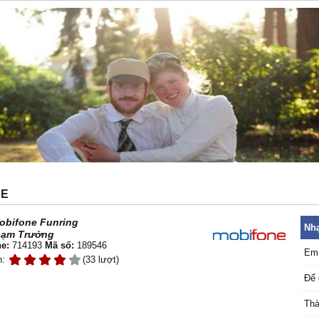
NE
obifone Funring
Nhạ
ạm Trưởng
e:
714193
Mã số:
189546
Em 
n:
(33 lượt)
Để 
Thà