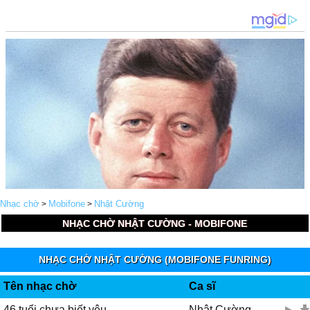
Nhạc chờ
Mobifone
Nhật Cường
>
>
NHẠC CHỜ NHẬT CƯỜNG - MOBIFONE
NHẠC CHỜ NHẬT CƯỜNG (MOBIFONE FUNRING)
Tên nhạc chờ
Ca sĩ
46 tuổi chưa biết yêu
Nhật Cường