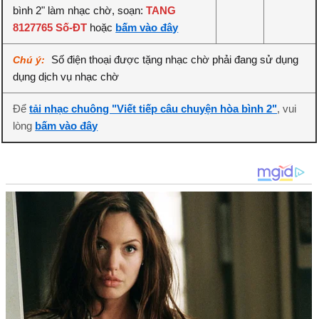
bình 2" làm nhạc chờ, soạn:
TANG
8127765 Số-ĐT
hoặc
bấm vào đây
Số điện thoại được tặng nhạc chờ phải đang sử dụng
Chú ý:
dụng dịch vụ nhạc chờ
Để
tải nhạc chuông "Viết tiếp câu chuyện hòa bình 2"
, vui
lòng
bấm vào đây