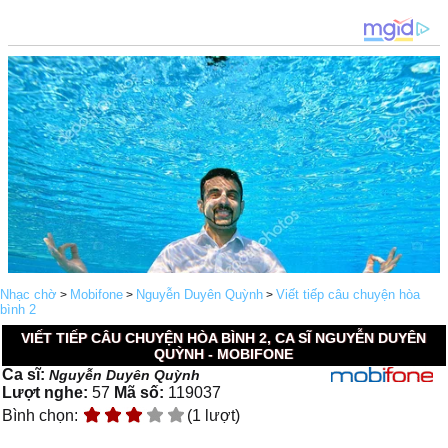
Nhạc chờ
Mobifone
Nguyễn Duyên Quỳnh
Viết tiếp câu chuyện hòa
>
>
>
bình 2
VIẾT TIẾP CÂU CHUYỆN HÒA BÌNH 2, CA SĨ NGUYỄN DUYÊN
QUỲNH - MOBIFONE
Ca sĩ:
Nguyễn Duyên Quỳnh
Lượt nghe:
57
Mã số:
119037
Bình chọn:
(1 lượt)