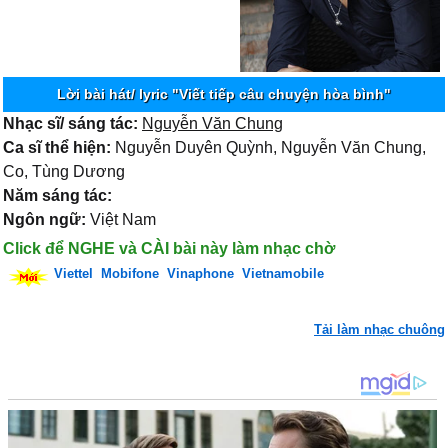
Lời bài hát/ lyric "Viết tiếp câu chuyện hòa bình"
Nhạc sĩ/ sáng tác:
Nguyễn Văn Chung
Ca sĩ thể hiện:
Nguyễn Duyên Quỳnh, Nguyễn Văn Chung,
Co, Tùng Dương
Năm sáng tác:
Ngôn ngữ:
Việt Nam
Click để NGHE và CÀI bài này làm nhạc chờ
Viettel
Mobifone
Vinaphone
Vietnamobile
Tải làm nhạc chuông