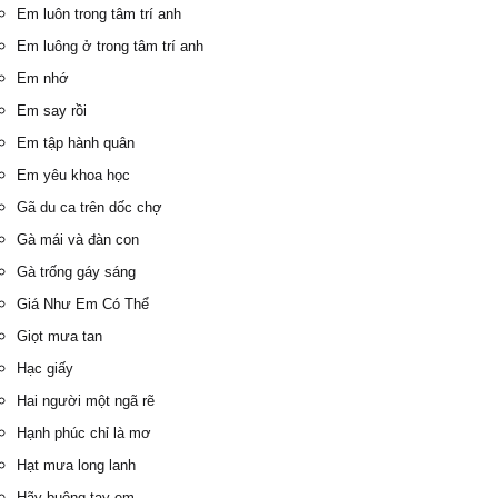
Em luôn trong tâm trí anh
Em luông ở trong tâm trí anh
Em nhớ
Em say rồi
Em tập hành quân
Em yêu khoa học
Gã du ca trên dốc chợ
Gà mái và đàn con
Gà trống gáy sáng
Giá Như Em Có Thể
Giọt mưa tan
Hạc giấy
Hai người một ngã rẽ
Hạnh phúc chỉ là mơ
Hạt mưa long lanh
Hãy buông tay em