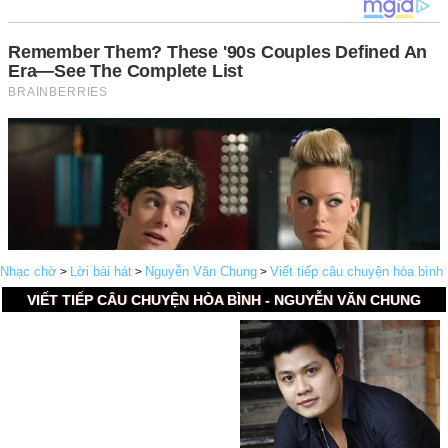
Nhạc chờ
Lời bài hát
Nguyễn Văn Chung
Viết tiếp câu chuyện hòa bình
>
>
>
VIẾT TIẾP CÂU CHUYỆN HÒA BÌNH - NGUYỄN VĂN CHUNG