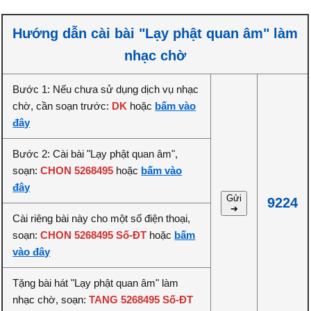
Hướng dẫn cài bài "Lạy phật quan âm" làm
nhạc chờ
Bước 1: Nếu chưa sử dụng dịch vụ nhạc
chờ, cần soạn trước:
DK
hoặc
bấm vào
đây
Bước 2: Cài bài "Lạy phật quan âm",
soạn:
CHON 5268495
hoặc
bấm vào
đây
Gửi
9224
➔
Cài riêng bài này cho một số điện thoại,
soạn:
CHON 5268495 Số-ĐT
hoặc
bấm
vào đây
Tặng bài hát "Lạy phật quan âm" làm
nhạc chờ, soạn:
TANG 5268495 Số-ĐT