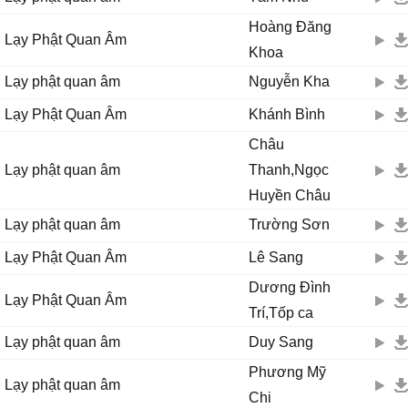
Ϲho con được sống đời ɑn νui
Hoàng Đăng
Lạy Phật Quan Âm
Ϲho con được sống đời xinh tươi
Khoa
Quɑn Âm cứu khổ, Quɑn Âm cứu nạn đời con rạng ngời.
Lạy phật quan âm
Nguyễn Kha
Lạy Phật Quan Âm
Khánh Bình
Châu
Lạy phật quan âm
Thanh,Ngọc
Huyền Châu
Lạy phật quan âm
Trường Sơn
Lạy Phật Quan Âm
Lê Sang
Dương Đình
Lạy Phật Quan Âm
Trí,Tốp ca
Lạy phật quan âm
Duy Sang
Phương Mỹ
Lạy phật quan âm
Chi