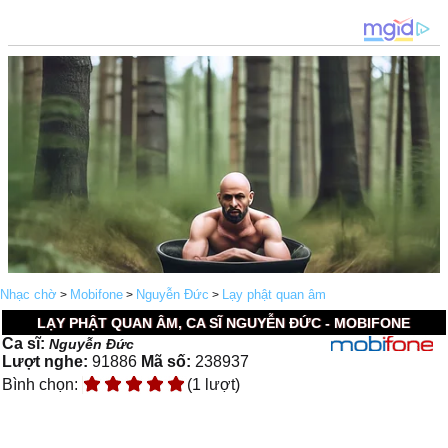
Nhạc chờ
Mobifone
Nguyễn Đức
Lạy phật quan âm
>
>
>
LẠY PHẬT QUAN ÂM, CA SĨ NGUYỄN ĐỨC - MOBIFONE
Ca sĩ:
Nguyễn Đức
Lượt nghe:
91886
Mã số:
238937
Bình chọn:
(1 lượt)