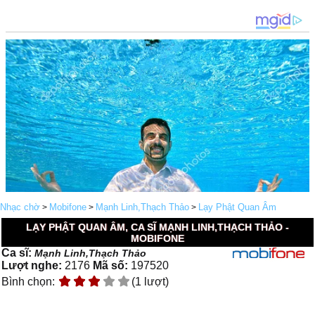
Nhạc chờ
Mobifone
Mạnh Linh,Thạch Thảo
Lạy Phật Quan Âm
>
>
>
LẠY PHẬT QUAN ÂM, CA SĨ MẠNH LINH,THẠCH THẢO -
MOBIFONE
Ca sĩ:
Mạnh Linh,Thạch Thảo
Lượt nghe:
2176
Mã số:
197520
Bình chọn:
(1 lượt)