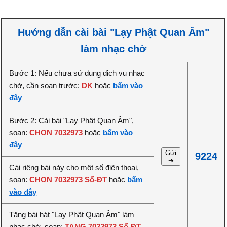
Hướng dẫn cài bài "Lạy Phật Quan Âm"
làm nhạc chờ
Bước 1: Nếu chưa sử dụng dịch vụ nhạc
chờ, cần soạn trước:
DK
hoặc
bấm vào
đây
Bước 2: Cài bài "Lạy Phật Quan Âm",
soạn:
CHON 7032973
hoặc
bấm vào
đây
Gửi
9224
➔
Cài riêng bài này cho một số điện thoại,
soạn:
CHON 7032973 Số-ĐT
hoặc
bấm
vào đây
Tặng bài hát "Lạy Phật Quan Âm" làm
nhạc chờ, soạn:
TANG 7032973 Số-ĐT