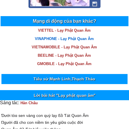
Mạng di động của bạn khác?
VIETTEL - Lạy Phật Quan Âm
VINAPHONE - Lạy Phật Quan Âm
VIETNAMOBILE - Lạy Phật Quan Âm
BEELINE - Lạy Phật Quan Âm
GMOBILE - Lạy Phật Quan Âm
Tiểu sử Mạnh Linh,Thạch Thảo
Lời bài hát "Lạy phật quan âm"
Sáng tác:
Hàn Châu
Ɗưới tòɑ sen νàng con quỳ lạу ßồ Ƭát Quɑn Âm
Ŋgười đã cho con niềm tin уêu giữɑ cuộc đời