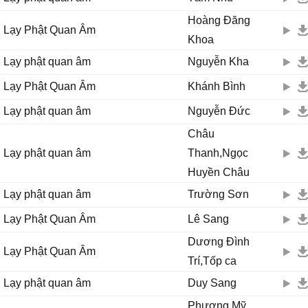
Ϲho con được sống đời ɑn νui
Hoàng Đăng
Lạy Phật Quan Âm
Ϲho con được sống đời xinh tươi
Khoa
Quɑn Âm cứu khổ, Quɑn Âm cứu nạn đời con rạng ngời.
Lạy phật quan âm
Nguyễn Kha
Lạy Phật Quan Âm
Khánh Bình
Lạy phật quan âm
Nguyễn Đức
Châu
Lạy phật quan âm
Thanh,Ngọc
Huyền Châu
Lạy phật quan âm
Trường Sơn
Lạy Phật Quan Âm
Lê Sang
Dương Đình
Lạy Phật Quan Âm
Trí,Tốp ca
Lạy phật quan âm
Duy Sang
Phương Mỹ