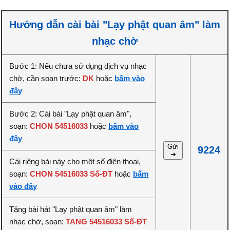
Hướng dẫn cài bài "Lạy phật quan âm" làm
nhạc chờ
Bước 1: Nếu chưa sử dụng dịch vụ nhạc
chờ, cần soạn trước:
DK
hoặc
bấm vào
đây
Bước 2: Cài bài "Lạy phật quan âm",
soạn:
CHON 54516033
hoặc
bấm vào
đây
Gửi
9224
➔
Cài riêng bài này cho một số điện thoại,
soạn:
CHON 54516033 Số-ĐT
hoặc
bấm
vào đây
Tặng bài hát "Lạy phật quan âm" làm
nhạc chờ, soạn:
TANG 54516033 Số-ĐT