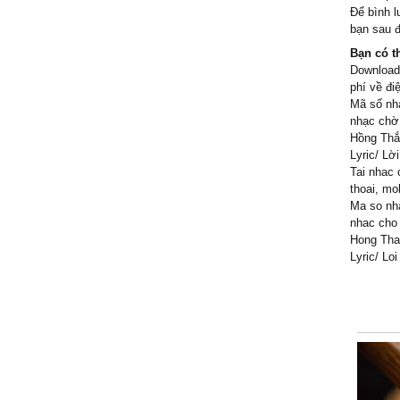
Để bình l
bạn sau đ
Bạn có t
Download
phí về đi
Mã số nh
nhạc chờ
Hồng Thắ
Lyric/ Lờ
Tai nhac 
thoai, mo
Ma so nha
nhac cho 
Hong Tha
Lyric/ Lo