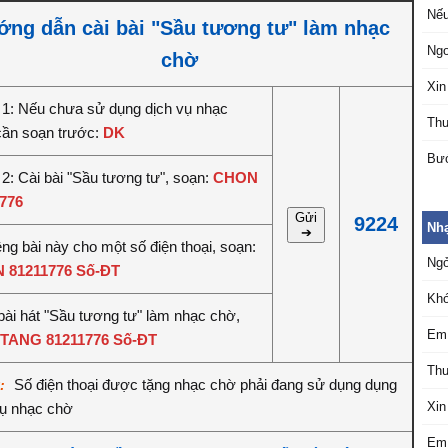
Nếu
ng dẫn cài bài "Sầu tương tư" làm nhạc
Ngo
chờ
Xin
1: Nếu chưa sử dụng dịch vụ nhạc
Thư
cần soạn trước:
DK
Bướ
2: Cài bài "Sầu tương tư", soạn:
CHON
776
Gửi
9224
Nh
➔
êng bài này cho một số điện thoại, soạn:
Ngỏ
 81211776 Số-ĐT
Khó
bài hát "Sầu tương tư" làm nhạc chờ,
Em 
TANG 81211776 Số-ĐT
Thư
Số điện thoại được tặng nhạc chờ phải đang sử dụng dụng
ý:
Xin
vụ nhạc chờ
Em 