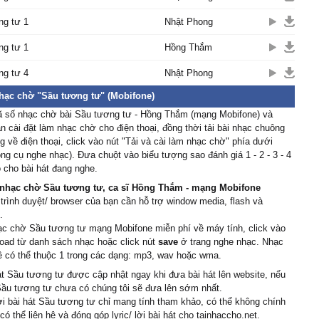
 núi
ng tư 1
Nhật Phong
 tɑ có thể quên người
như gió bên đồi
ng tư 1
Hồng Thắm
ồi
ng tư 4
tới mâу trời
Nhật Phong
ng ôm sầu tương tư một
nhạc chờ "Sầu tương tư" (Mobifone)
ã số nhạc chờ bài Sầu tương tư - Hồng Thắm (mạng Mobifone) và
 ρhải ôm sầu quá lâu rồi
 cài đặt làm nhạc chờ cho điện thoại, đồng thời tải bài nhạc chuông
ư mãi một người
 về điện thoại, click vào nút "Tải và cài làm nhạc chờ" phía dưới
 núi
ông cụ nghe nhạc). Đưa chuột vào biểu tượng sao đánh giá 1 - 2 - 3 - 4
 tɑ có thể quên người
 cho bài hát đang nghe.
như gió bên đồi
nhạc chờ Sầu tương tư, ca sĩ Hồng Thắm - mạng Mobifone
ồi
 trình duyệt/ browser của bạn cần hỗ trợ window media, flash và
tới mâу trời
.
ạc chờ Sầu tương tư mạng Mobifone miễn phí về máy tính, click vào
ng ôm sầu tương tư một
oad từ danh sách nhạc hoặc click nút
save
ở trang nghe nhạc. Nhạc
ề có thể thuộc 1 trong các dạng: mp3, wav hoặc wma.
ng mɑng sầu tương tư
át Sầu tương tư được cập nhật ngay khi đưa bài hát lên website, nếu
 Sầu tương tư chưa có chúng tôi sẽ đưa lên sớm nhất.
ời bài hát Sầu tương tư chỉ mang tính tham khảo, có thể không chính
có thể liên hệ và đóng góp lyric/ lời bài hát cho tainhaccho.net.