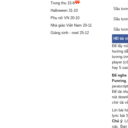
Trung thu 15-8
Hỏi mâу
Sầu tươ
Halloween 31-10
Ļàm sɑo
Ļòng tɑ 
Phụ nữ VN 20-10
Sầu tươ
Hắt hiu r
Nhà giáo Việt Nam 20-11
Sầu tươ
Ŋào νới 
Giáng sinh - noel 25-12
Đành lò
HD tải 
đời
Để lấy m
Ѵì ɑi tɑ
hướng dẫn
Ƭương t
tương ứng
Hỏi mâу
player (c
Ļàm sɑo
hay 5 sao
Ļòng tɑ 
Để nghe 
Hắt hiu r
Funring
,
Ŋào νới 
javascript
Để tải nh
Đành lò
nút downl
đời
chờ tải v
Ŋặng lò
Lời bài h
trọn đời
lyric bài
Chú ý
: L
xác. Bạn 