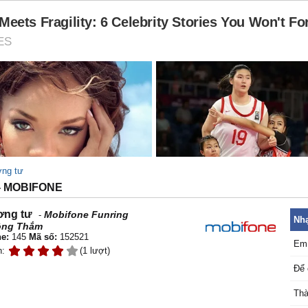
ơng tư
 - MOBIFONE
ơng tư
Mobifone Funring
-
Nhạ
ồng Thắm
e:
145
Mã số:
152521
Em 
n:
(1 lượt)
Để 
Thà