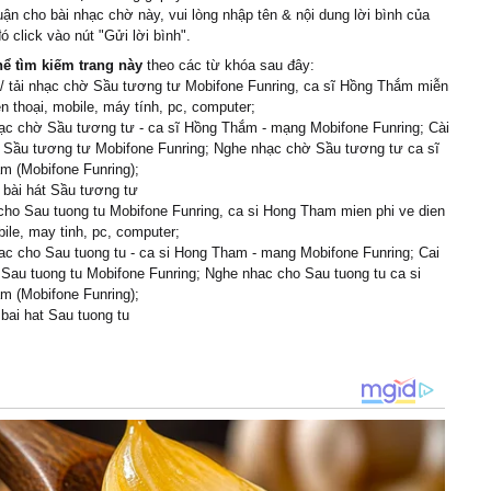
uận cho bài nhạc chờ này, vui lòng nhập tên & nội dung lời bình của
ó click vào nút "Gửi lời bình".
hể tìm kiếm trang này
theo các từ khóa sau đây:
/ tải nhạc chờ Sầu tương tư Mobifone Funring, ca sĩ Hồng Thắm miễn
ện thoại, mobile, máy tính, pc, computer;
ạc chờ Sầu tương tư - ca sĩ Hồng Thắm - mạng Mobifone Funring; Cài
 Sầu tương tư Mobifone Funring; Nghe nhạc chờ Sầu tương tư ca sĩ
m (Mobifone Funring);
i bài hát Sầu tương tư
cho Sau tuong tu Mobifone Funring, ca si Hong Tham mien phi ve dien
bile, may tinh, pc, computer;
c cho Sau tuong tu - ca si Hong Tham - mang Mobifone Funring; Cai
Sau tuong tu Mobifone Funring; Nghe nhac cho Sau tuong tu ca si
m (Mobifone Funring);
i bai hat Sau tuong tu