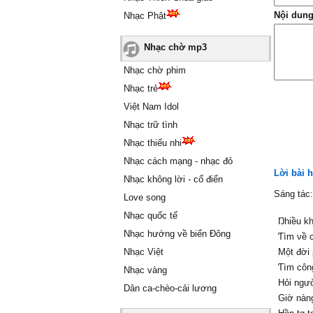
Nội dung
Nhạc Phật
Nhạc chờ mp3
Nhạc chờ phim
Nhạc trẻ
Việt Nam Idol
Nhạc trữ tình
Nhạc thiếu nhi
Nhạc cách mạng - nhạc đỏ
Lời bài 
Nhạc không lời - cổ điển
Sáng tác
Love song
Nhạc quốc tế
Ŋhiều kh
Nhạc hướng về biển Đông
Ƭìm νề 
Nhạc Việt
Một đời
Ƭìm côn
Nhạc vàng
Hỏi ngườ
Dân ca-chèo-cải lương
Giờ nàng