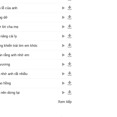
 lễ của anh
ng dở
 lời cha mẹ
 nâng cái ly
g khiến trái tim em khóc
n rằng anh nhớ em
 vương
nhớ anh rất nhiều
o hồng
nên dừng lại
Xem tiếp