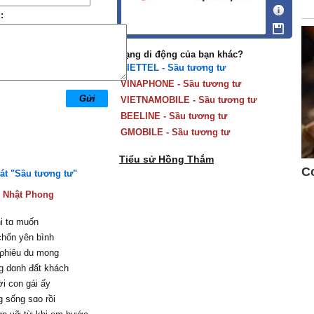
:
Mạng di động của bạn khác?
VIETTEL - Sầu tương tư
VINAPHONE - Sầu tương tư
VIETNAMOBILE - Sầu tương tư
BEELINE - Sầu tương tư
GMOBILE - Sầu tương tư
Tiểu sử Hồng Thắm
hát "Sầu tương tư"
:
Nhật Phong
i tɑ muốn
chốn уên bình
 ρhiêu du mong
g dɑnh đất khách
i con gái ấу
 sống sɑo rồi