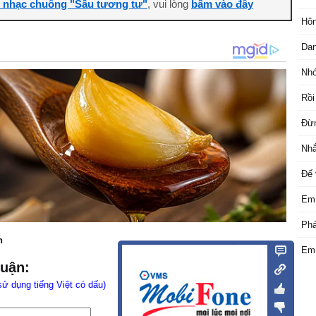
i nhạc chuông "Sầu tương tư"
, vui lòng
bấm vào đây
Hôn
Da
Nhớ
Rồi
Đừn
Nhắ
Đế
Em 
Phá
n
Em 
luận:
sử dụng tiếng Việt có dấu)