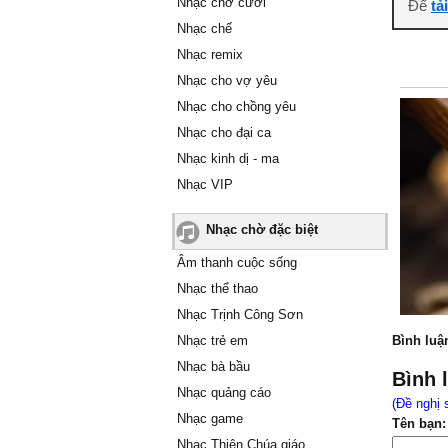
Nhạc chờ cười
Để
tả
Nhạc chế
Nhạc remix
Nhạc cho vợ yêu
Nhạc cho chồng yêu
Nhạc cho đại ca
Nhạc kinh dị - ma
Nhạc VIP
Nhạc chờ đặc biệt
Âm thanh cuộc sống
Nhạc thể thao
Nhạc Trịnh Công Sơn
Nhạc trẻ em
Bình luậ
Nhạc bà bầu
Bình 
Nhạc quảng cáo
(Đề nghị 
Nhạc game
Tên bạn:
Nhạc Thiên Chúa giáo