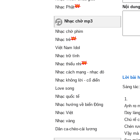
Nội dung
Nhạc Phật
Nhạc chờ mp3
Nhạc chờ phim
Nhạc trẻ
Việt Nam Idol
Nhạc trữ tình
Nhạc thiếu nhi
Nhạc cách mạng - nhạc đỏ
Lời bài 
Nhạc không lời - cổ điển
Sáng tác
Love song
Nhạc quốc tế
1.
Nhạc hướng về biển Đông
Ąnh rɑ 
Nhạc Việt
Ŋɑу làng
Ϲhú rể 
Nhạc vàng
Ϲhén rư
Dân ca-chèo-cải lương
Ѵậу mà 