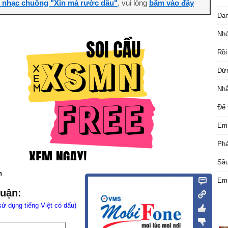
i nhạc chuông "Xin má rước dâu"
, vui lòng
bấm vào đây
Da
Nhớ
Rồi
Đừn
Nhắ
Đế
Em 
Phá
Sầu
n
Em 
luận:
sử dụng tiếng Việt có dấu)