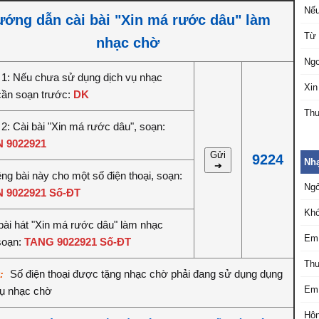
Nếu
ớng dẫn cài bài "Xin má rước dâu" làm
Từ 
nhạc chờ
Ngo
1: Nếu chưa sử dụng dịch vụ nhạc
Xin
cần soạn trước:
DK
Thư
2: Cài bài "Xin má rước dâu", soạn:
 9022921
Gửi
9224
Nh
➔
êng bài này cho một số điện thoại, soạn:
Ngỏ
 9022921 Số-ĐT
Khó
bài hát "Xin má rước dâu" làm nhạc
Em 
soạn:
TANG 9022921 Số-ĐT
Thư
Số điện thoại được tặng nhạc chờ phải đang sử dụng dụng
ý:
Em 
vụ nhạc chờ
Hôn