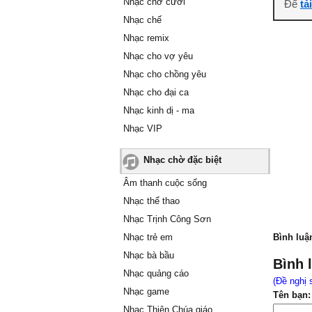
Nhạc chờ cười
Để
tả
Nhạc chế
Nhạc remix
Nhạc cho vợ yêu
Nhạc cho chồng yêu
Nhạc cho đại ca
Nhạc kinh dị - ma
Nhạc VIP
Nhạc chờ đặc biệt
Âm thanh cuộc sống
Nhạc thể thao
Nhạc Trịnh Công Sơn
Nhạc trẻ em
Bình luậ
Nhạc bà bầu
Bình 
Nhạc quảng cáo
(Đề nghị 
Nhạc game
Tên bạn:
Nhạc Thiên Chúa giáo