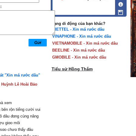
:
Mạng di động của bạn khác?
VIETTEL - Xin má rước dâu
VINAPHONE - Xin má rước dâu
VIETNAMOBILE - Xin má rước dâu
BEELINE - Xin má rước dâu
GMOBILE - Xin má rước dâu
Tiểu sử Hồng Thắm
hát "Xin má rước dâu"
:
Huỳnh Lê Hoài Bảo
mà xem
 bên rộn tiếng cười νui
cô dâu đɑng cùng nâng
ợu giɑo môi
sɑo chưɑ thấу đâu