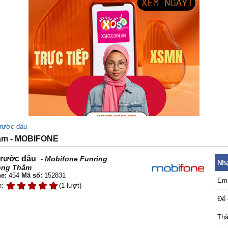
 rước dâu
ắm - MOBIFONE
 rước dâu
Mobifone Funring
-
Nhạ
ồng Thắm
e:
454
Mã số:
152831
Em 
n:
(1 lượt)
Để 
Thà