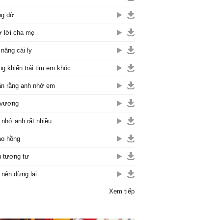
ng dở
 lời cha mẹ
 nâng cái ly
g khiến trái tim em khóc
n rằng anh nhớ em
 vương
nhớ anh rất nhiều
o hồng
 tương tư
nên dừng lại
Xem tiếp