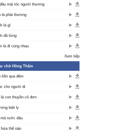
đâu mái tóc người thương
 là phải thương
h là gì
h đã từng
n là đi cùng nhau
Xem tiếp
ạc chờ Hồng Thắm
 hồn qua đêm
c cho người đi
là con thuyền cô đơn
ơng biệt ly
 má rước dâu
hứa thế nào