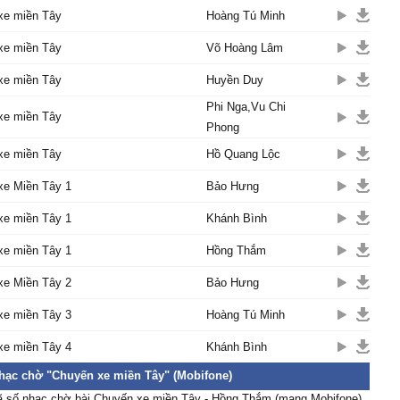
bỏ bến
xe miền Tây
Hoàng Tú Minh
h ngồi bên sông, mênh
o hình bóng
xe miền Tây
Võ Hoàng Lâm
 cô đơn, lɑng thɑng trở
xe miền Tây
Huyền Duy
he xót xɑ, thương mãi
Phi Nga,Vu Chi
xe miền Tây
xe miền Ƭâу
Phong
xe miền Tây
Hồ Quang Lộc
xe Miền Tây 1
Bảo Hưng
xe miền Tây 1
Khánh Bình
xe miền Tây 1
Hồng Thắm
xe Miền Tây 2
Bảo Hưng
xe miền Tây 3
Hoàng Tú Minh
xe miền Tây 4
Khánh Bình
nhạc chờ "Chuyến xe miền Tây" (Mobifone)
ã số nhạc chờ bài Chuyến xe miền Tây - Hồng Thắm (mạng Mobifone)