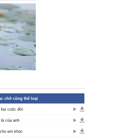
c chờ cùng thể loại
 bụi cuộc đời
là của anh
cho em khóc