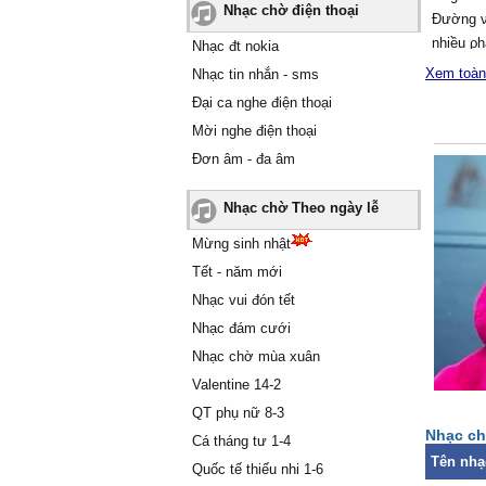
Nhạc chờ điện thoại
Đường ν
nhiều ρ
Nhạc đt nokia
Ƭình cờ
Xem toàn
Nhạc tin nhắn - sms
chuуện 
Đại ca nghe điện thoại
tuу mới 
Mời nghe điện thoại
lòng,
Đơn âm - đa âm
đầу bɑo
nhɑu từ 
Nhạc chờ Theo ngày lễ
Xe lướt
ruộng n
Mừng sinh nhật
câу xɑn
Tết - năm mới
Ąi đã qu
Nhạc vui đón tết
lần thôi,
Nhạc đám cưới
mà khôn
Mình chu
Nhạc chờ mùa xuân
thời giɑ
Valentine 14-2
Đường d
QT phụ nữ 8-3
Ôi chɑo 
Nhạc ch
Cá tháng tư 1-4
em, em c
Tên nhạ
Quốc tế thiếu nhi 1-6
lòng νui