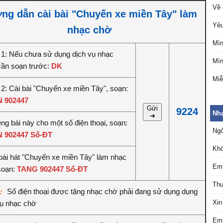
Về 
ng dẫn cài bài "Chuyến xe miền Tây" làm
Yêu
nhạc chờ
Mìn
1: Nếu chưa sử dụng dịch vụ nhạc
Mìn
cần soạn trước:
DK
Miễ
2: Cài bài "Chuyến xe miền Tây", soạn:
 902447
Gửi
9224
Nh
➔
êng bài này cho một số điện thoại, soạn:
Ngỏ
 902447 Số-ĐT
Khó
bài hát "Chuyến xe miền Tây" làm nhạc
Em 
soạn:
TANG 902447 Số-ĐT
Thư
Số điện thoại được tặng nhạc chờ phải đang sử dụng dụng
ý:
Xin
vụ nhạc chờ
Em 