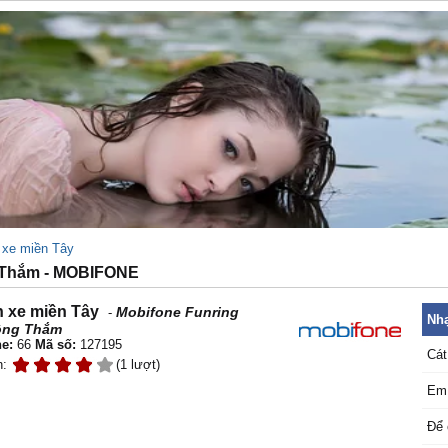
 xe miền Tây
 Thắm - MOBIFONE
 xe miền Tây
Mobifone Funring
-
Nhạ
ồng Thắm
e:
66
Mã số:
127195
Cát
n:
(1 lượt)
Em 
Để 