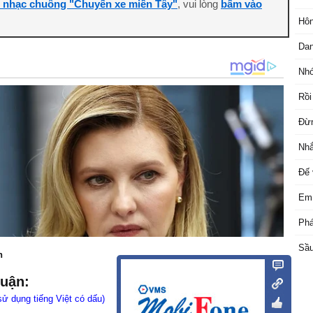
i nhạc chuông "Chuyến xe miền Tây"
, vui lòng
bấm vào
Hôn
Da
Nhớ
Rồi
Đừn
Nhắ
Đế
Em 
Phá
Sầu
n
luận:
sử dụng tiếng Việt có dấu)