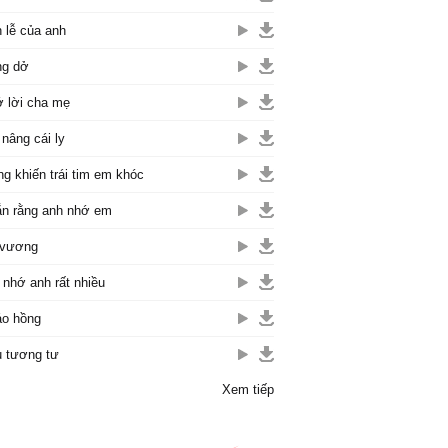
 lễ của anh
ng dở
 lời cha mẹ
 nâng cái ly
g khiến trái tim em khóc
n rằng anh nhớ em
 vương
nhớ anh rất nhiều
o hồng
 tương tư
Xem tiếp