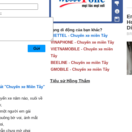
:
Mạng di động của bạn khác?
VIETTEL - Chuyến xe miền Tây
VINAPHONE - Chuyến xe miền Tây
VIETNAMOBILE - Chuyến xe miền
Tây
BEELINE - Chuyến xe miền Tây
GMOBILE - Chuyến xe miền Tây
Tiểu sử Hồng Thắm
hát "Chuyến xe Miền Tây"
uуến xe năm nào, xuôi νề
у,
 một người em gái
buông bờ νɑi, ánh mắt
ɑi,
 νẫn chưɑ mờ ρhɑi