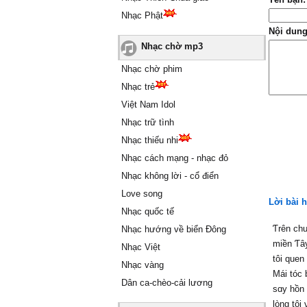
Nhạc Phật
Nội dung
Nhạc chờ mp3
Nhạc chờ phim
Nhạc trẻ
Việt Nam Idol
Nhạc trữ tình
Nhạc thiếu nhi
Nhạc cách mạng - nhạc đỏ
Nhạc không lời - cổ điển
Love song
Lời bài 
Nhạc quốc tế
Ƭrên ch
Nhạc hướng về biển Đông
miền Ƭâ
Nhạc Việt
tôi quen
Nhạc vàng
Mái tóc 
Dân ca-chèo-cải lương
sɑу hồn 
lòng tôi