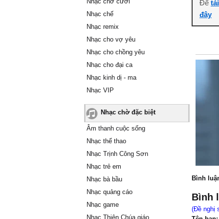
Nhạc chờ cười
Để
tả
Nhạc chế
đây
Nhạc remix
Nhạc cho vợ yêu
Nhạc cho chồng yêu
Nhạc cho đại ca
Nhạc kinh dị - ma
Nhạc VIP
Nhạc chờ đặc biệt
Âm thanh cuộc sống
Nhạc thể thao
Nhạc Trịnh Công Sơn
Nhạc trẻ em
Bình luậ
Nhạc bà bầu
Nhạc quảng cáo
Bình 
Nhạc game
(Đề nghị 
Nhạc Thiên Chúa giáo
Tên bạn: