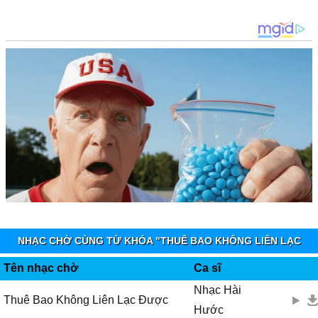
NHẠC CHỜ CÙNG TỪ KHÓA "THUÊ BAO KHÔNG LIÊN LẠC
ĐƯỢC" - MOBIFONE FUNRING
Tên nhạc chờ
Ca sĩ
Nhạc Hài
Thuê Bao Không Liên Lạc Được
Hước