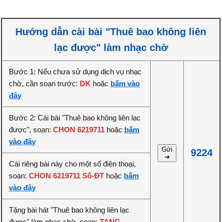
Hướng dẫn cài bài "Thuê bao không liên
lạc được" làm nhạc chờ
Bước 1: Nếu chưa sử dụng dịch vụ nhạc
chờ, cần soạn trước:
DK
hoặc
bấm vào
đây
Bước 2: Cài bài "Thuê bao không liên lạc
được", soạn:
CHON 6219711
hoặc
bấm
vào đây
Gửi
9224
➔
Cài riêng bài này cho một số điện thoại,
soạn:
CHON 6219711 Số-ĐT
hoặc
bấm
vào đây
Tặng bài hát "Thuê bao không liên lạc
được" làm nhạc chờ, soạn:
TANG