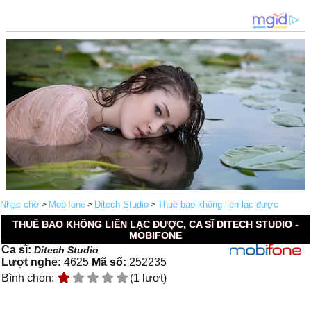
Nhạc chờ
Mobifone
Ditech Studio
Thuê bao không liên lạc được
>
>
>
THUÊ BAO KHÔNG LIÊN LẠC ĐƯỢC, CA SĨ DITECH STUDIO -
MOBIFONE
Ca sĩ:
Ditech Studio
Lượt nghe:
4625
Mã số:
252235
Bình chọn:
(1 lượt)