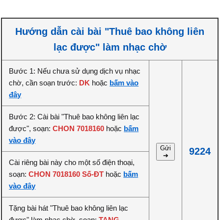
Hướng dẫn cài bài "Thuê bao không liên
lạc được" làm nhạc chờ
Bước 1: Nếu chưa sử dụng dịch vụ nhạc
chờ, cần soạn trước:
DK
hoặc
bấm vào
đây
Bước 2: Cài bài "Thuê bao không liên lạc
được", soạn:
CHON 7018160
hoặc
bấm
vào đây
Gửi
9224
➔
Cài riêng bài này cho một số điện thoại,
soạn:
CHON 7018160 Số-ĐT
hoặc
bấm
vào đây
Tặng bài hát "Thuê bao không liên lạc
được" làm nhạc chờ, soạn:
TANG