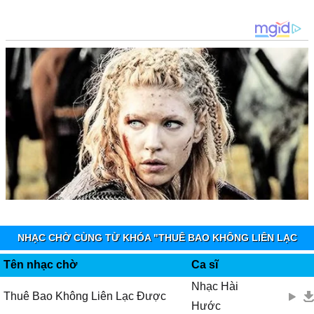
NHẠC CHỜ CÙNG TỪ KHÓA "THUÊ BAO KHÔNG LIÊN LẠC
ĐƯỢC" - MOBIFONE FUNRING
Tên nhạc chờ
Ca sĩ
Nhạc Hài
Thuê Bao Không Liên Lạc Được
Hước