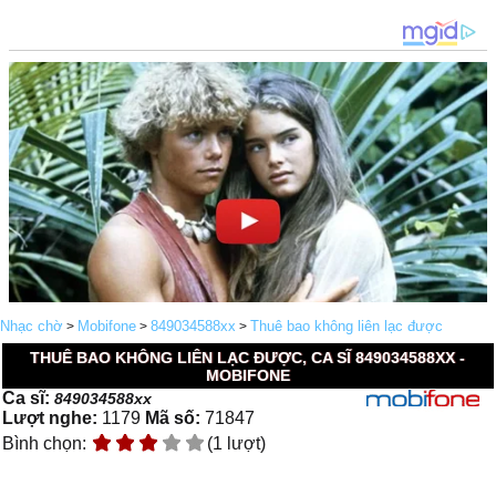
Nhạc chờ
Mobifone
849034588xx
Thuê bao không liên lạc được
>
>
>
THUÊ BAO KHÔNG LIÊN LẠC ĐƯỢC, CA SĨ 849034588XX -
MOBIFONE
Ca sĩ:
849034588xx
Lượt nghe:
1179
Mã số:
71847
Bình chọn:
(1 lượt)