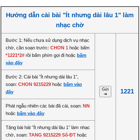
Hướng dẫn cài bài "Ít nhưng dài lâu 1" làm
nhạc chờ
Bước 1: Nếu chưa sử dụng dịch vụ nhạc
chờ, cần soạn trước:
CHON 1
hoặc bấm
*1221*2#
rồi bấm phím gọi đi hoặc
bấm
vào đây
Bước 2: Cài bài "Ít nhưng dài lâu 1",
soạn:
CHON 9215229
hoặc
bấm vào
Gửi
1221
đây
➔
Phát ngẫu nhiên các bài đã cài, soạn:
NN
hoặc
bấm vào đây
Tặng bài hát "Ít nhưng dài lâu 1" làm nhạc
chờ, soạn:
TANG 9215229 Số-ĐT
hoặc