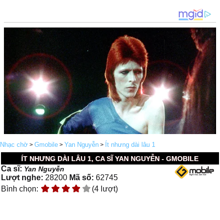
Nhạc chờ
Gmobile
Yan Nguyễn
Ít nhưng dài lâu 1
>
>
>
ÍT NHƯNG DÀI LÂU 1, CA SĨ YAN NGUYỄN - GMOBILE
Ca sĩ:
Yan Nguyễn
Lượt nghe:
28200
Mã số:
62745
Bình chọn:
(4 lượt)