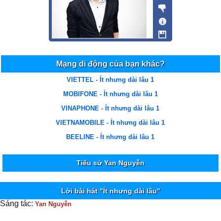
Mạng di động của bạn khác?
VIETTEL - Ít nhưng dài lâu 1
MOBIFONE - Ít nhưng dài lâu 1
VINAPHONE - Ít nhưng dài lâu 1
VIETNAMOBILE - Ít nhưng dài lâu 1
BEELINE - Ít nhưng dài lâu 1
Tiểu sử Yan Nguyễn
Lời bài hát "Ít nhưng dài lâu"
Sáng tác:
Yan Nguyễn