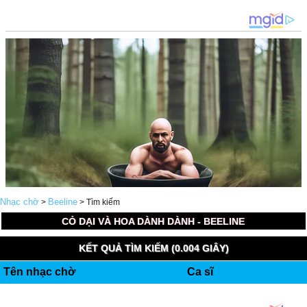
Nhạc chờ
Beeline
>
> Tìm kiếm
CỎ DẠI VÀ HOA DÀNH DÀNH - BEELINE
KẾT QUẢ TÌM KIẾM (0.004 GIÂY)
Tên nhạc chờ
Ca sĩ