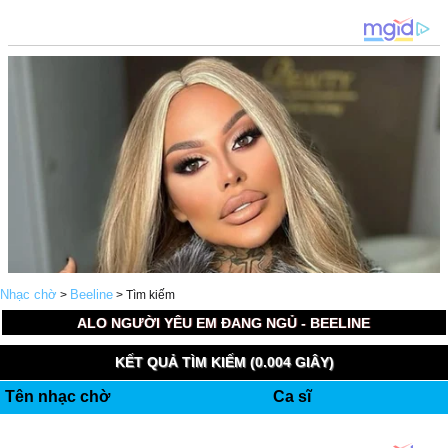
Nhạc chờ
Beeline
>
> Tìm kiếm
ALO NGƯỜI YÊU EM ĐANG NGỦ - BEELINE
KẾT QUẢ TÌM KIẾM (0.004 GIÂY)
Tên nhạc chờ
Ca sĩ