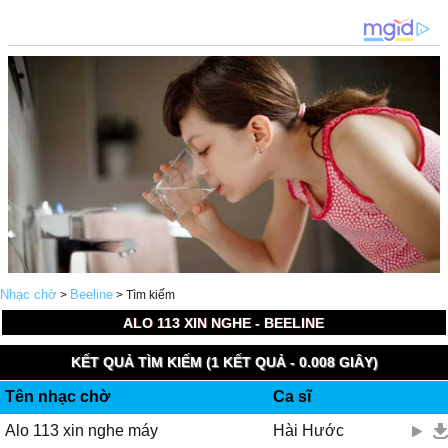
Nhạc chờ
Beeline
>
> Tìm kiếm
ALO 113 XIN NGHE - BEELINE
KẾT QUẢ TÌM KIẾM (1 KẾT QUẢ - 0.008 GIÂY)
Tên nhạc chờ
Ca sĩ
Alo 113 xin nghe máy
Hài Hước