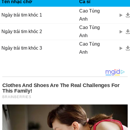
IMUZIK
Tên nhạc chờ
Ca sĩ
Cao Tùng
Ngày trái tim khóc 1
Anh
Cao Tùng
Ngày trái tim khóc 2
Anh
Cao Tùng
Ngày trái tim khóc 3
Anh