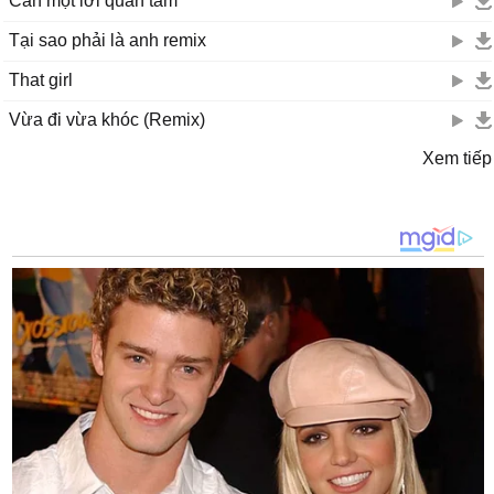
Cần một lời quan tâm
Tại sao phải là anh remix
That girl
Vừa đi vừa khóc (Remix)
Xem tiếp