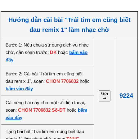
Hướng dẫn cài bài "Trái tim em cũng biết
đau remix 1" làm nhạc chờ
Bước 1: Nếu chưa sử dụng dịch vụ nhạc
chờ, cần soạn trước:
DK
hoặc
bấm vào
đây
Bước 2: Cài bài "Trái tim em cũng biết
đau remix 1", soạn:
CHON 7706832
hoặc
bấm vào đây
Gửi
9224
➔
Cài riêng bài này cho một số điện thoại,
soạn:
CHON 7706832 Số-ĐT
hoặc
bấm
vào đây
Tặng bài hát "Trái tim em cũng biết đau
remix 1" làm nhạc chờ, soạn:
TANG