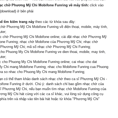
ạc chờ Phương Mỹ Chi Mobifone Funring về máy tính:
click vào
 (download) ở bên phải
hể tìm kiếm trang này
theo các từ khóa sau đây:
chờ Phương Mỹ Chi Mobifone Funring về điện thoại, mobile, máy tính,
ter;
c chờ Phương Mỹ Chi Mobifone online; cài đặt nhạc chờ Phương Mỹ
fone Funring; nhạc chờ Mobifone của Phương Mỹ Chi; nhạc chờ
 Phương Mỹ Chi; mã số nhạc chờ Phương Mỹ Chi Funring;
cho Phuong My Chi Mobifone Funring ve dien thoai, mobile, may tinh,
ter;
 cho Phuong My Chi Mobifone Funring online; cai nhac cho dat
y Chi mang Mobifone Funring; nhac cho Mobifone Funring cua Phuong
ma so nhac cho Phuong My Chi mang Mobifone Funring;
n có thể tham khảo danh sách nhạc chờ theo ca sĩ Phương Mỹ Chi -
ifone Funring ở dưới. Chú ý: danh sách chỉ bao gồm nhạc chờ của
 sĩ Phương Mỹ Chi, nếu bạn muốn tìm nhạc chờ Mobifone Funring của
ơng Mỹ Chi hát cùng với các ca sĩ khác, vui lòng sử dụng công cụ
phía trên và nhập vào tên bài hát hoặc từ khóa "Phương Mỹ Chi"