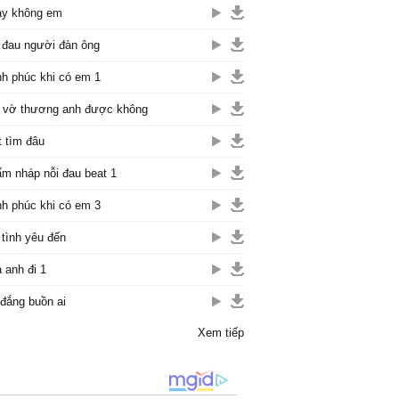
y không em
 đau người đàn ông
h phúc khi có em 1
 vờ thương anh được không
t tìm đâu
m nháp nỗi đau beat 1
h phúc khi có em 3
 tình yêu đến
 anh đi 1
đắng buồn ai
Xem tiếp