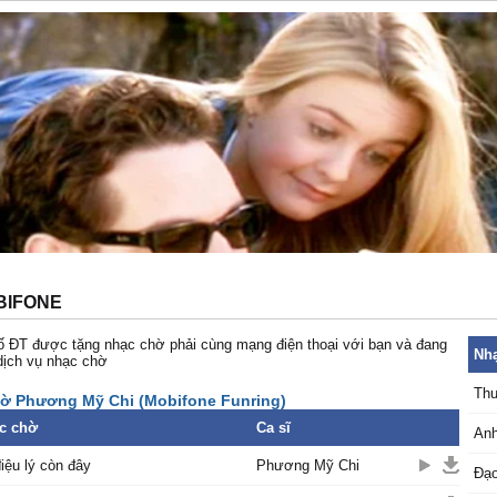
BIFONE
 ĐT được tặng nhạc chờ phải cùng mạng điện thoại với bạn và đang
Nhạ
dịch vụ nhạc chờ
Thư
ờ Phương Mỹ Chi (Mobifone Funring)
c chờ
Ca sĩ
Anh
iệu lý còn đây
Phương Mỹ Chi
Đạo