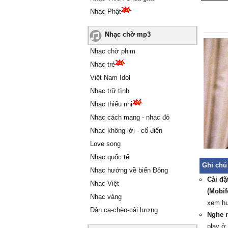
Nhạc Phật
Nhạc chờ mp3
Nhạc chờ phim
Nhạc trẻ
Việt Nam Idol
Nhạc trữ tình
Nhạc thiếu nhi
Nhạc cách mạng - nhạc đỏ
Nhạc không lời - cổ điển
Love song
Nhạc quốc tế
Ghi chú
Nhạc hướng về biển Đông
Cài đặ
Nhạc Việt
(Mobif
Nhạc vàng
xem h
Dân ca-chèo-cải lương
Nghe 
play ở