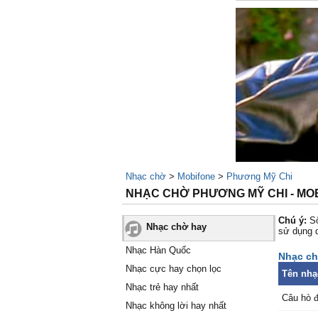
Nhạc chờ
>
Mobifone
>
Phương Mỹ Chi
NHẠC CHỜ PHƯƠNG MỸ CHI - MO
Chú ý:
Số
Nhạc chờ hay
sử dụng 
Nhạc Hàn Quốc
Nhạc ch
Nhạc cực hay chọn lọc
Tên nhạ
Nhạc trẻ hay nhất
Câu hò đ
Nhạc không lời hay nhất