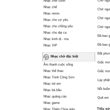
Chờ ngư
Nhạc chờ cười
Nhạc chế
Chờ ngư
Nhạc remix
Chờ ngư
Nhạc cho vợ yêu
Nhạc cho chồng yêu
Chờ ngư
Nhạc cho đại ca
Đã bao 
Nhạc kinh dị - ma
Đã bao 
Nhạc VIP
Đất phư
Nhạc chờ đặc biệt
Giấc mơ
Âm thanh cuộc sống
Nhạc thể thao
Giấc mơ
Nhạc Trịnh Công Sơn
Lạy phậ
Nhạc trẻ em
Nỗi buồn
Nhạc bà bầu
Nhạc quảng cáo
Quê em 
Nhạc game
Tiểu s
Nhạc Thiên Chúa giáo