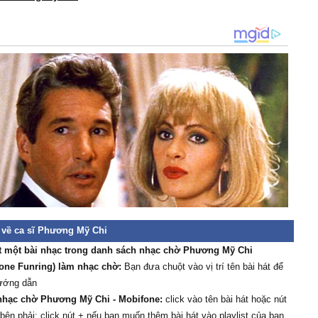
 về ca sĩ Phương Mỹ Chi
t một bài nhạc trong danh sách nhạc chờ Phương Mỹ Chi
one Funring) làm nhạc chờ:
Bạn đưa chuột vào vị trí tên bài hát để
ướng dẫn
nhạc chờ Phương Mỹ Chi - Mobifone:
click vào tên bài hát hoặc nút
 bên phải; click nút + nếu bạn muốn thêm bài hát vào playlist của bạn