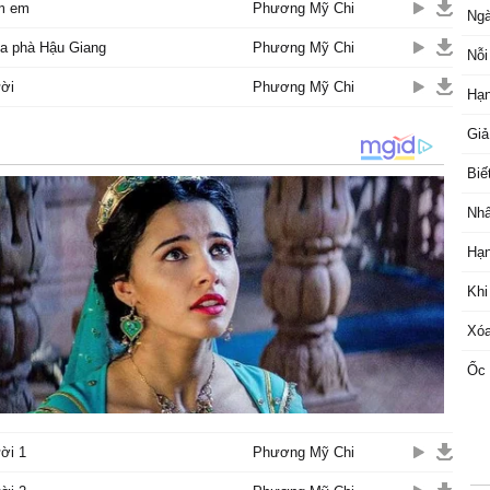
ìm em
Phương Mỹ Chi
Ngà
ua phà Hậu Giang
Phương Mỹ Chi
Nỗi
ời
Phương Mỹ Chi
Hạn
Giả
Biế
Nhấ
Hạn
Khi
Xóa
Ốc 
ời 1
Phương Mỹ Chi