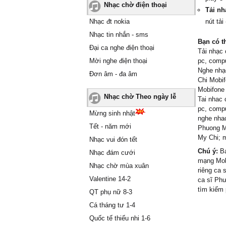
Nhạc chờ điện thoại
Tải nh
Nhạc đt nokia
nút tải
Nhạc tin nhắn - sms
Bạn có t
Đại ca nghe điện thoại
Tải nhạc 
Mời nghe điện thoại
pc, compu
Nghe nhạ
Đơn âm - đa âm
Chi Mobi
Mobifone
Nhạc chờ Theo ngày lễ
Tai nhac 
pc, compu
Mừng sinh nhật
nghe nhac
Tết - năm mới
Phuong M
My Chi; 
Nhạc vui đón tết
Chú ý:
Bạ
Nhạc đám cưới
mạng Mob
Nhạc chờ mùa xuân
riêng ca
Valentine 14-2
ca sĩ Phư
tìm kiếm 
QT phụ nữ 8-3
Cá tháng tư 1-4
Quốc tế thiếu nhi 1-6