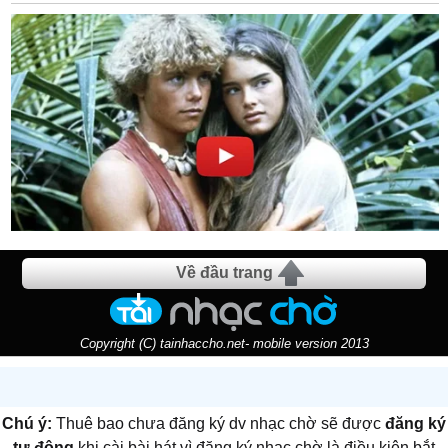
Về đầu trang
Copyright (C) tainhaccho.net- mobile version 2013
Chú ý:
Thuê bao chưa đăng ký dv nhạc chờ sẽ được
đăng ký
tự động
khi cài bài hát vì đăng ký nhạc chờ là điều kiện bắt