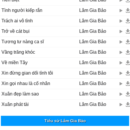
Tình người kiếp rắn
Lâm Gia Bảo
Trách ai vô tình
Lâm Gia Bảo
Trở về cát bụi
Lâm Gia Bảo
Tương tư nàng ca sĩ
Lâm Gia Bảo
Vầng trăng khóc
Lâm Gia Bảo
Về miền Tây
Lâm Gia Bảo
Xin đừng gian dối tình tôi
Lâm Gia Bảo
Xin gọi nhau là cố nhân
Lâm Gia Bảo
Xuân đẹp làm sao
Lâm Gia Bảo
Xuân phát tài
Lâm Gia Bảo
Tiểu sử Lâm Gia Bảo