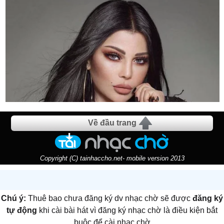
Về đầu trang
Copyright (C) tainhaccho.net- mobile version 2013
Chú ý:
Thuê bao chưa đăng ký dv nhạc chờ sẽ được
đăng ký
tự động
khi cài bài hát vì đăng ký nhạc chờ là điều kiện bắt
buộc để cài nhạc chờ