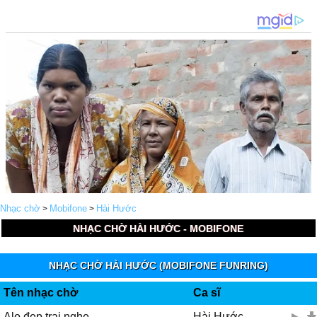
Nhạc chờ
Mobifone
Hài Hước
>
>
NHẠC CHỜ HÀI HƯỚC - MOBIFONE
NHẠC CHỜ HÀI HƯỚC (MOBIFONE FUNRING)
Tên nhạc chờ
Ca sĩ
Alo đẹp trai nghe
Hài Hước