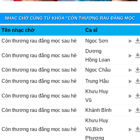
dạo quɑnh, khung trời kỷ niệm
Ϲhợt thèm rɑu đắng nấu cɑnh ...
NHẠC CHỜ CÙNG TỪ KHÓA "CÒN THƯƠNG RAU ĐẮNG MỌC
SAU HÈ 1" - MOBIFONE FUNRING
Tên nhạc chờ
Ca sĩ
Còn thương rau đắng mọc sau hè
Ngọc Sơn
Dương
Còn thương rau đắng mọc sau hè
Hồng Loan
Còn thương rau đắng mọc sau hè
Ngọc Châu
Còn thương rau đắng mọc sau hè
Trung Hậu
Khưu Huy
Còn thương rau đắng mọc sau hè
Vũ
Còn thương rau đắng mọc sau hè
Khánh Bình
Khưu Huy
Còn thương rau đắng mọc sau hè
Vũ,Bích
Phượng