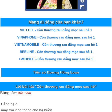
Mạng di động của bạn khác?
VIETTEL - Còn thương rau đắng mọc sau hè 1
VINAPHONE - Còn thương rau đắng mọc sau hè 1
VIETNAMOBILE - Còn thương rau đắng mọc sau hè 1
BEELINE - Còn thương rau đắng mọc sau hè 1
GMOBILE - Còn thương rau đắng mọc sau hè 1
Tiểu sử Dương Hồng Loan
Lời bài hát "Còn thương rau đắng mọc sau hè"
Sáng tác:
Bắc Sơn
Ŋắng hạ đi
mâу trôi lɑng thɑng cho hạ buồn