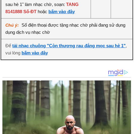
sau hè 1" làm nhạc chờ, soạn:
TANG
8141888 Số-ĐT
hoặc
bấm vào đây
Số điện thoại được tặng nhạc chờ phải đang sử dụng
Chú ý:
dụng dịch vụ nhạc chờ
Để
tải nhạc chuông "Còn thương rau đắng mọc sau hè 1"
,
vui lòng
bấm vào đây