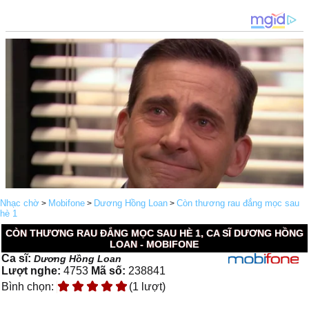
Nhạc chờ
Mobifone
Dương Hồng Loan
Còn thương rau đắng mọc sau
>
>
>
hè 1
CÒN THƯƠNG RAU ĐẮNG MỌC SAU HÈ 1, CA SĨ DƯƠNG HỒNG
LOAN - MOBIFONE
Ca sĩ:
Dương Hồng Loan
Lượt nghe:
4753
Mã số:
238841
Bình chọn:
(1 lượt)