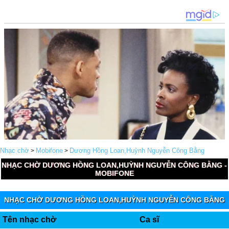
Nhạc chờ
Mobifone
Dương Hồng Loan,Huỳnh Nguyễn Công Bằng
>
>
NHẠC CHỜ DƯƠNG HỒNG LOAN,HUỲNH NGUYỄN CÔNG BẰNG -
MOBIFONE
NHẠC CHỜ DƯƠNG HỒNG LOAN,HUỲNH NGUYỄN CÔNG BẰNG
(MOBIFONE FUNRING)
Tên nhạc chờ
Ca sĩ