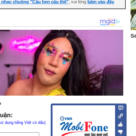
i nhạc chuông "Câu hẹn câu thề"
, vui lòng
bấm vào đây
n
luận:
sử dụng tiếng Việt có dấu)