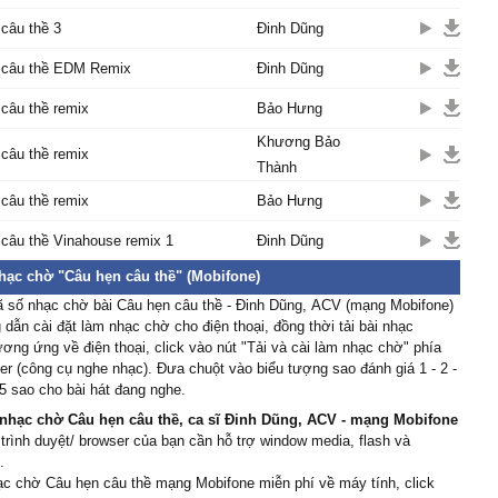
câu thề 3
Đinh Dũng
 câu thề EDM Remix
Đinh Dũng
câu thề remix
Bảo Hưng
Khương Bảo
câu thề remix
Thành
câu thề remix
Bảo Hưng
câu thề Vinahouse remix 1
Đinh Dũng
nhạc chờ "Câu hẹn câu thề" (Mobifone)
ã số nhạc chờ bài Câu hẹn câu thề - Đinh Dũng, ACV (mạng Mobifone)
dẫn cài đặt làm nhạc chờ cho điện thoại, đồng thời tải bài nhạc
ơng ứng về điện thoại, click vào nút "Tải và cài làm nhạc chờ" phía
er (công cụ nghe nhạc). Đưa chuột vào biểu tượng sao đánh giá 1 - 2 -
 5 sao cho bài hát đang nghe.
nhạc chờ Câu hẹn câu thề, ca sĩ Đinh Dũng, ACV - mạng Mobifone
 trình duyệt/ browser của bạn cần hỗ trợ window media, flash và
.
ạc chờ Câu hẹn câu thề mạng Mobifone miễn phí về máy tính, click