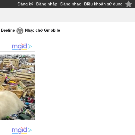
Đăng ký
Đăng nhập
Đăng nhạc
Điều khoản sử dụng
 Beeline
Nhạc chờ Gmobile