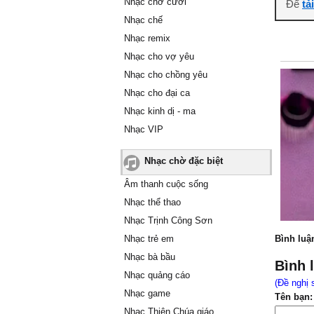
Nhạc chờ cười
Để
tả
Nhạc chế
Nhạc remix
Nhạc cho vợ yêu
Nhạc cho chồng yêu
Nhạc cho đại ca
Nhạc kinh dị - ma
Nhạc VIP
Nhạc chờ đặc biệt
Âm thanh cuộc sống
Nhạc thể thao
Nhạc Trịnh Công Sơn
Nhạc trẻ em
Bình luậ
Nhạc bà bầu
Bình 
Nhạc quảng cáo
(Đề nghị 
Nhạc game
Tên bạn:
Nhạc Thiên Chúa giáo