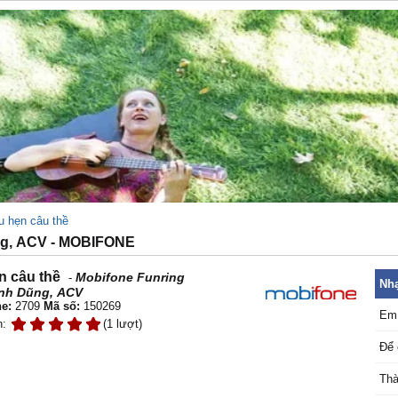
u hẹn câu thề
ng, ACV - MOBIFONE
n câu thề
Mobifone Funring
-
Nhạ
nh Dũng, ACV
e:
2709
Mã số:
150269
Em 
n:
(1 lượt)
Để 
Thà