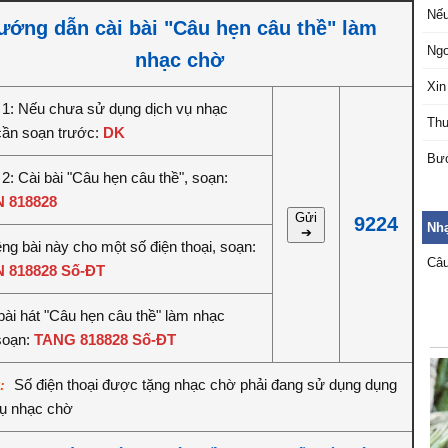
Nếu
ướng dẫn cài bài "Câu hẹn câu thề" làm
Ngo
nhạc chờ
Xin
1: Nếu chưa sử dụng dịch vụ nhạc
Thư
cần soạn trước:
DK
Bướ
2: Cài bài "Câu hẹn câu thề", soạn:
 818828
Gửi
9224
Nh
➔
êng bài này cho một số điện thoại, soạn:
Câu
 818828 Số-ĐT
bài hát "Câu hẹn câu thề" làm nhạc
soạn:
TANG 818828 Số-ĐT
Số điện thoại được tặng nhạc chờ phải đang sử dụng dụng
ý:
vụ nhạc chờ