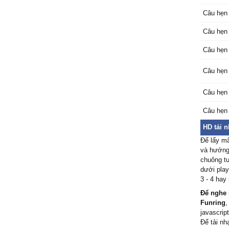
Câu hẹn 
Câu hẹn
Câu hẹn 
Câu hẹn 
Câu hẹn 
Câu hẹn 
HD tải 
Để lấy m
và hướng 
chuông tư
dưới play
3 - 4 hay
Để nghe 
Funring
,
javascript
Để tải nh