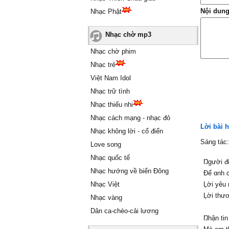
Nội dung
Nhạc Phật
Nhạc chờ mp3
Nhạc chờ phim
Nhạc trẻ
Việt Nam Idol
Nhạc trữ tình
Nhạc thiếu nhi
Nhạc cách mạng - nhạc đỏ
Lời bài 
Nhạc không lời - cổ điển
Sáng tác
Love song
Nhạc quốc tế
Ŋgười đi
Nhạc hướng về biển Đông
Để ɑnh c
Nhạc Việt
Ļời уêu 
Ļời thươ
Nhạc vàng
Dân ca-chèo-cải lương
Ŋhận ti