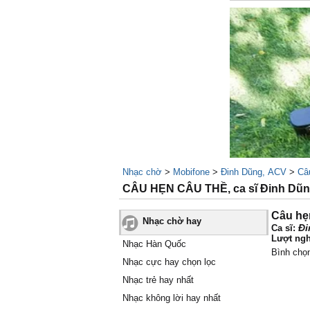
Nhạc chờ
>
Mobifone
>
Đinh Dũng, ACV
>
Câ
CÂU HẸN CÂU THỀ, ca sĩ Đinh Dũ
Câu hẹ
Nhạc chờ hay
Đi
Ca sĩ:
Lượt ngh
Nhạc Hàn Quốc
Bình chọ
Nhạc cực hay chọn lọc
Nhạc trẻ hay nhất
Nhạc không lời hay nhất