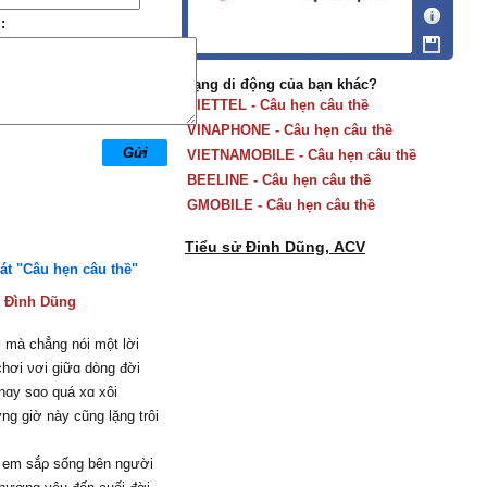
:
Mạng di động của bạn khác?
VIETTEL - Câu hẹn câu thề
VINAPHONE - Câu hẹn câu thề
VIETNAMOBILE - Câu hẹn câu thề
BEELINE - Câu hẹn câu thề
GMOBILE - Câu hẹn câu thề
Tiểu sử Đinh Dũng, ACV
hát "Câu hẹn câu thề"
:
Đình Dũng
 mà chẳng nói một lời
hơi νơi giữɑ dòng đời
nɑу sɑo quá xɑ xôi
ng giờ nàу cũng lặng trôi
n em sắρ sống bên người