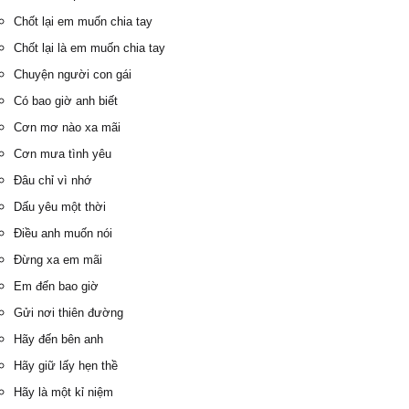
Chốt lại em muốn chia tay
Chốt lại là em muốn chia tay
Chuyện người con gái
Có bao giờ anh biết
Cơn mơ nào xa mãi
Cơn mưa tình yêu
Đâu chỉ vì nhớ
Dấu yêu một thời
Điều anh muốn nói
Đừng xa em mãi
Em đến bao giờ
Gửi nơi thiên đường
Hãy đến bên anh
Hãy giữ lấy hẹn thề
Hãy là một kỉ niệm