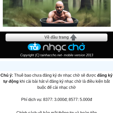
Về đầu trang
Copyright (C) tainhaccho.net- mobile version 2013
Chú ý:
Thuê bao chưa đăng ký dv nhạc chờ sẽ được
đăng ký
tự động
khi cài bài hát vì đăng ký nhạc chờ là điều kiện bắt
buộc để cài nhạc chờ
Phí dịch vụ: 8377: 3.000đ; 8577: 5.000đ
Chính sách về bảo mật thông tin và hoàn tiền