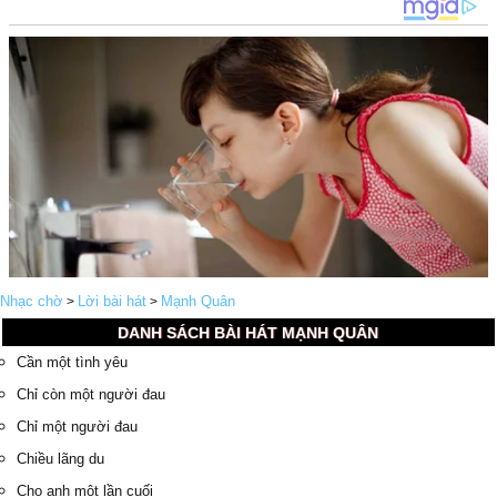
Nhạc chờ
Lời bài hát
Mạnh Quân
>
>
DANH SÁCH BÀI HÁT MẠNH QUÂN
Cần một tình yêu
Chỉ còn một người đau
Chỉ một người đau
Chiều lãng du
Cho anh một lần cuối