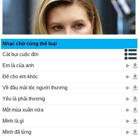
Nhạc chờ cùng thể loại
Cát bụi cuộc đời
Em là của anh
Để cho em khóc
Về đâu mái tóc người thương
Yêu là phải thương
Một mùa xuân nữa
Mình là gì
Mình đã từng