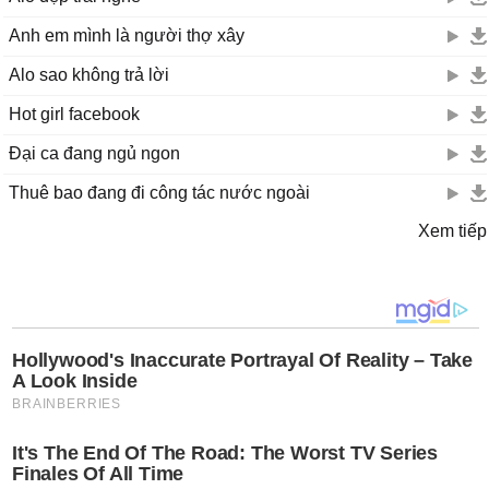
Anh em mình là người thợ xây
Alo sao không trả lời
Hot girl facebook
Đại ca đang ngủ ngon
Thuê bao đang đi công tác nước ngoài
Xem tiếp