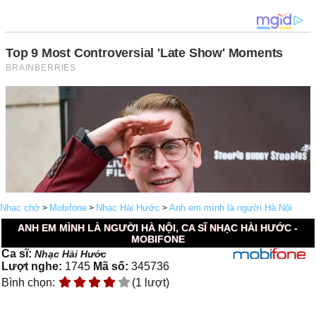
Nhạc chờ
Mobifone
Nhạc Hài Hước
Anh em mình là người Hà Nội
>
>
>
ANH EM MÌNH LÀ NGƯỜI HÀ NỘI, CA SĨ NHẠC HÀI HƯỚC -
MOBIFONE
Ca sĩ:
Nhạc Hài Hước
Lượt nghe:
1745
Mã số:
345736
Bình chọn:
(1 lượt)