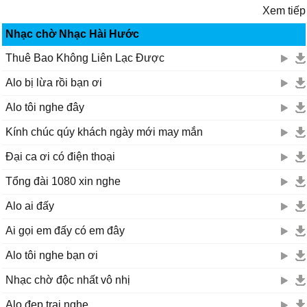
Xem tiếp
Nhạc chờ Nhạc Hài Hước
Thuê Bao Không Liên Lạc Được
Alo bị lừa rồi bạn ơi
Alo tôi nghe đây
Kính chúc qúy khách ngày mới may mắn
Đại ca ơi có điện thoại
Tổng đài 1080 xin nghe
Alo ai đấy
Ai gọi em đấy có em đây
Alo tôi nghe bạn ơi
Nhạc chờ độc nhất vô nhị
Alo đẹp trai nghe