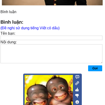
Bình luận
Bình luận:
(Đề nghị sử dụng tiếng Việt có dấu)
Tên bạn:
Nội dung: