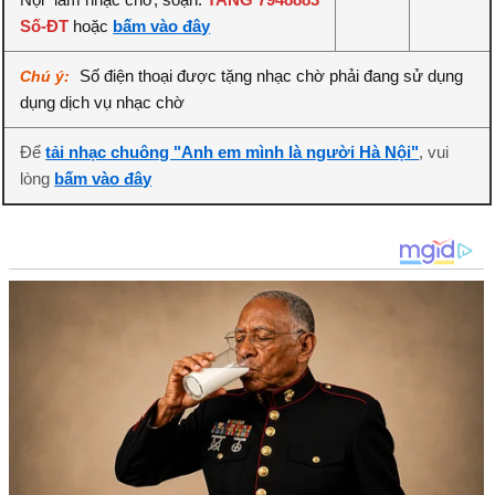
Số-ĐT
hoặc
bấm vào đây
Số điện thoại được tặng nhạc chờ phải đang sử dụng
Chú ý:
dụng dịch vụ nhạc chờ
Để
tải nhạc chuông "Anh em mình là người Hà Nội"
, vui
lòng
bấm vào đây