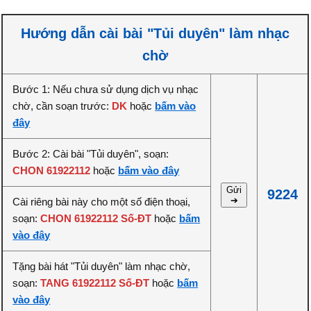
Hướng dẫn cài bài "Tủi duyên" làm nhạc
chờ
Bước 1: Nếu chưa sử dụng dịch vụ nhạc
chờ, cần soạn trước:
DK
hoặc
bấm vào
đây
Bước 2: Cài bài "Tủi duyên", soạn:
CHON 61922112
hoặc
bấm vào đây
Gửi
9224
➔
Cài riêng bài này cho một số điện thoại,
soạn:
CHON 61922112 Số-ĐT
hoặc
bấm
vào đây
Tặng bài hát "Tủi duyên" làm nhạc chờ,
soạn:
TANG 61922112 Số-ĐT
hoặc
bấm
vào đây