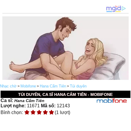
Nhạc chờ
Mobifone
Hana Cẩm Tiên
Tủi duyên
>
>
>
TỦI DUYÊN, CA SĨ HANA CẨM TIÊN - MOBIFONE
Ca sĩ:
Hana Cẩm Tiên
Lượt nghe:
11671
Mã số:
12143
Bình chọn:
(1 lượt)