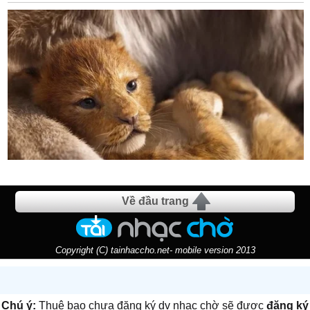
Về đầu trang
Copyright (C) tainhaccho.net- mobile version 2013
Chú ý:
Thuê bao chưa đăng ký dv nhạc chờ sẽ được
đăng ký